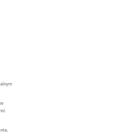
ealnym
ze
nić
nta,