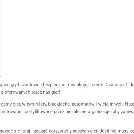
ujące gry hazardowe i bezpieczne transakcje, Lemon Casino jest id
ć z oferowanych przez nas gier!
my gier, w tym rulety, blackjacka, automatów i wiele innych. Nas
 testowane i certyfikowane przez niezależne organizacje, aby zapew
wać się tutaj i zacząć korzystać z naszych gier. Jeśli nie masz ko