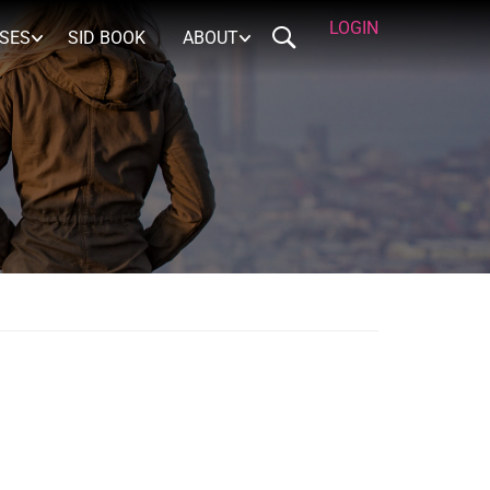
LOGIN
RSES
SID BOOK
ABOUT