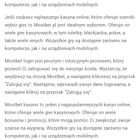
komputerze, jak i na urządzeniach mobilnych.
Jeśli szukasz najlepszego kasyna online, które oferuje szeroki
wybór gier, to Mostbet pl jest idealnym wyborem. Oferuje on
wiele gier kasynowych, w tym ruletkę, blackjacka, poker, a
także wiele innych. Wszystkie gry są dostępne zarówno na
komputerze, jak i na urządzeniach mobilnych.
Mostbet login jest prostym i intuicyjnym procesem, który
pozwoli Ci zalogować się do swojego konta. Wystarczy, że
wejdziesz na stronę Mostbet, a następnie klikniesz na przycisk
“Zaloguj się”. Następnie, wprowadź swoje dane logowania, a
następnie kliknij na przycisk “Zaloguj się”.
Mostbet kasyno to jeden z najpopularniejszych kasyn online,
które oferuje wiele gier kasynowych. Oferuje on wiele
bonusów i promocji, które mogą pomóc Ci zwiększyć swoje
szanse na wygraną. Wszystkie gry są dostępne zarówno na
komputerze, jak i na urządzeniach mobilnych.