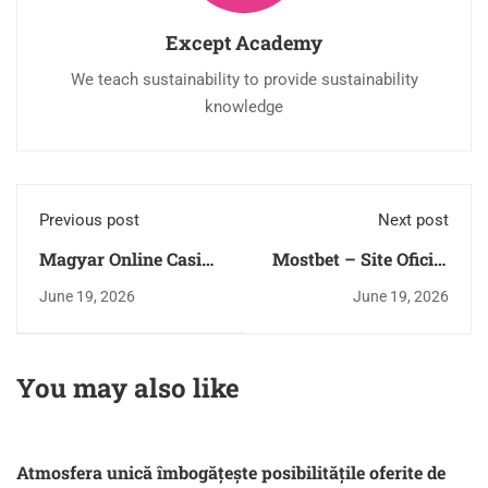
Except Academy
We teach sustainability to provide sustainability
knowledge
Previous post
Next post
Magyar Online Casino
Mostbet – Site Oficial
legális működéssel és
de Casino Online e
June 19, 2026
June 19, 2026
engedélyekkel
Apostas no Portugal
You may also like
Atmosfera unică îmbogățește posibilitățile oferite de