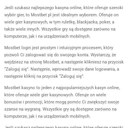
Jeśli szukasz najlepszego kasyna online, które oferuje szeroki
wybór gier, to Mostbet pl jest idealnym wyborem. Oferuje on
wiele gier kasynowych, w tym ruletkę, blackjacka, poker, a
także wiele innych. Wszystkie gry są dostępne zarówno na
komputerze, jak i na urządzeniach mobilnych.
Mostbet login jest prostym i intuicyjnym procesem, który
pozwoli Ci zalogować się do swojego konta. Wystarczy, że
wejdziesz na stronę Mostbet, a następnie klikniesz na przycisk
“Zaloguj się”. Następnie, wprowadź swoje dane logowania, a
następnie kliknij na przycisk “Zaloguj się”.
Mostbet kasyno to jeden z najpopularniejszych kasyn online,
które oferuje wiele gier kasynowych. Oferuje on wiele
bonusów i promocji, które mogą pomóc Ci zwiększyć swoje
szanse na wygraną. Wszystkie gry są dostępne zarówno na
komputerze, jak i na urządzeniach mobilnych.
Jeśli szukasz najlepszego kasyna online, które oferuje szeroki