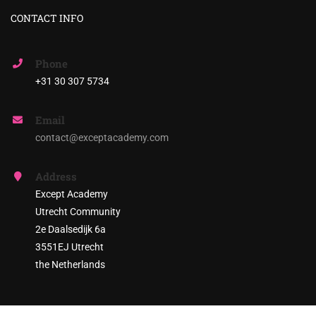
CONTACT INFO
Phone
+31 30 307 5734
Email
contact@exceptacademy.com
Address
Except Academy
Utrecht Community
2e Daalsedijk 6a
3551EJ Utrecht
the Netherlands