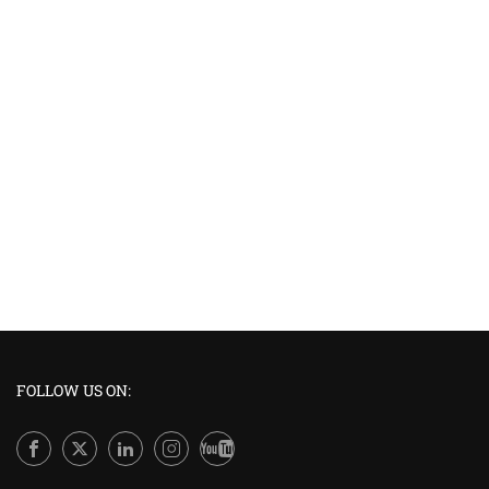
FOLLOW US ON: