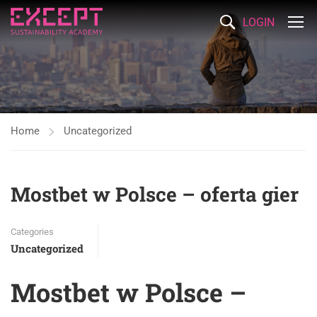
LOGIN
Home
Uncategorized
Mostbet w Polsce – oferta gier
Categories
Uncategorized
Mostbet w Polsce –