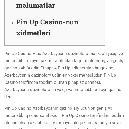
məlumatlar
Pin Up Casino-nun
xidmətləri
Pin Up Casino – bu Azərbaycanlı qazinolara malik, ən yaxşı və
mütənabbi onlayn qazino tərəfindən təqdim olunmuş, ən geniş
qazino səhifəsidir. Pinup və Pin Up adlandırılan bu qazino,
Azərbaycanın qazinolary üçün ən yaxşı məhsuludur. Pin Up
Casino tərəfindən təqdim olunan pinap az səhifəsi,
Azərbaycanlı qazinolara ən yaxşı və mütənabbi onlayn qazino
denir.
Pin Up Casino Azərbaycanın qazinolary üçün ən geniş və
mütənabbi qazino səhifəsidir. Pin Up Casino tərəfindən təqdim
olunan pinap az səhifəsi, Azərbaycanlı qazinolara ən yaxşı və