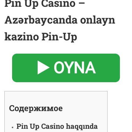
Pin Up Casino –
Azərbaycanda onlayn
kazino Pin-Up
▶️ OYNA
Содержимое
Pin Up Casino haqqında