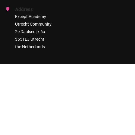
Address
Except Academy
Utrecht Community
2e Daalsedijk 6a
3551EJ Utrecht
the Netherlands
ARE YOU READY TO ENGAGE?
Join thousands of sustainability practitioners and create a
more sustainable society!