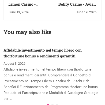
Lemon Casino -
Betify Casino - Avis &
Online Casino
Bonus exclusif (2026)
June 19, 2026
June 19, 2026
Recenzje
You may also like
Affidabile investimento nel tempo libero con
thorfortune bonus e rendimenti garantiti
August 8, 2026
Affidabile investimento nel tempo libero con thorfortune
bonus e rendimenti garantiti Comprendere il Concetto di
Investimento nel Tempo Libero L’analisi dei Rischi e dei
Benefici Il Funzionamento del Programma thorfortune bonus
Requisiti di Partecipazione e Modalità di Guadagno Strategie
per …