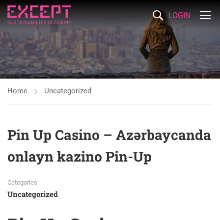
LOGIN
Home
Uncategorized
Pin Up Casino – Azərbaycanda
onlayn kazino Pin-Up
Categories
Uncategorized