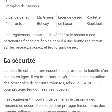
Types de licences
Exemples de casinos
Licence de jeu
Mr. Green,
Licence de jeu
Roulette,
électronique
Betway
de hasard
Blackjack
Il est également important de vérifier si le casino a des
partenaires financiers fiables et si il a une bonne réputation
sur les réseaux sociaux et les forums de jeu.
La sécurité
La sécurité est un critère essentiel pour évaluer la fiabilité d’un
casino en ligne. Il est important de vérifier si le casino utilise
des protocoles de sécurité robustes, tels que SSL ou TLS,
pour protéger les données des joueurs.
Il est également important de vérifier si le casino a des
mesures de sécurité en place pour protéger les comptes des