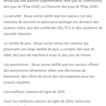
émise par une autorité réglementaire, telle que la Commission
des jeux de l’État (CDE) ou l’Autorité des jeux de l’État (ADE).
La sécurité : Nous avons vérifié que les casinos ont des
mesures de sécurité en place pour protéger les données des
joueurs, telles que des certificats SSL/TLS et des systèmes de
sécurité robustes.
La variété de jeux : Nous avons choisi les casinos qui
proposent une large variété de jeux, y compris des jeux de
table, des jeux de machine à sous et des jeux de loterie.
Les promotions : Nous avons vérifié que les casinos offrent
des promotions attractives, telles que des bonus de
bienvenue, des offres de jeu et des récompenses pour les
joueurs réguliers.
Les meilleurs casinos en ligne de 2026
Voici les meilleurs casinos en ligne de 2026, selon nos