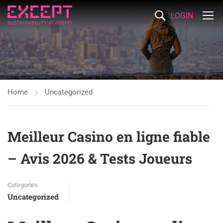
LOGIN
Home
Uncategorized
Meilleur Casino en ligne fiable
– Avis 2026 & Tests Joueurs
Categories
Uncategorized