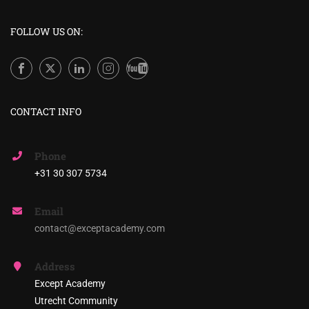
FOLLOW US ON:
CONTACT INFO
Phone
+31 30 307 5734
Email
contact@exceptacademy.com
Address
Except Academy
Utrecht Community