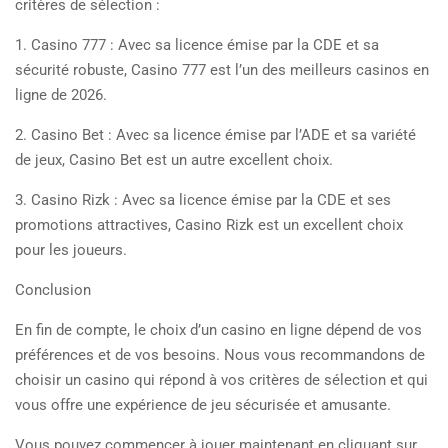
critères de sélection :
1. Casino 777 : Avec sa licence émise par la CDE et sa
sécurité robuste, Casino 777 est l’un des meilleurs casinos en
ligne de 2026.
2. Casino Bet : Avec sa licence émise par l’ADE et sa variété
de jeux, Casino Bet est un autre excellent choix.
3. Casino Rizk : Avec sa licence émise par la CDE et ses
promotions attractives, Casino Rizk est un excellent choix
pour les joueurs.
Conclusion
En fin de compte, le choix d’un casino en ligne dépend de vos
préférences et de vos besoins. Nous vous recommandons de
choisir un casino qui répond à vos critères de sélection et qui
vous offre une expérience de jeu sécurisée et amusante.
Vous pouvez commencer à jouer maintenant en cliquant sur