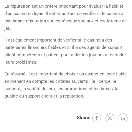
La réputation est un critère important pour évaluer la fiabilité
d’un casino en ligne. Il est important de vérifier si le casino a
une bonne réputation sur les réseaux sociaux et les forums de
jeu.
Il est également important de vérifier si le casino a des
partenaires financiers fiables et si il a des agents de support
client compétents et patient pour aider les joueurs à résoudre
leurs problèmes.
En résumé, il est important de choisir un casino en ligne fiable
en prenant en compte les critères suivants : la licence, la
sécurité, la variété de jeux, les promotions et les bonus, la
qualité du support client et la réputation.
Share: