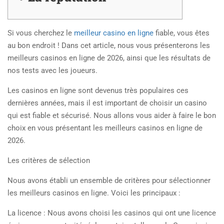
Si vous cherchez le
meilleur casino en ligne
fiable, vous êtes
au bon endroit ! Dans cet article, nous vous présenterons les
meilleurs casinos en ligne de 2026, ainsi que les résultats de
nos tests avec les joueurs.
Les casinos en ligne sont devenus très populaires ces
dernières années, mais il est important de choisir un casino
qui est fiable et sécurisé. Nous allons vous aider à faire le bon
choix en vous présentant les meilleurs casinos en ligne de
2026.
Les critères de sélection
Nous avons établi un ensemble de critères pour sélectionner
les meilleurs casinos en ligne. Voici les principaux :
La licence : Nous avons choisi les casinos qui ont une licence