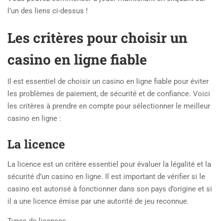
l’un des liens ci-dessus !
Les critères pour choisir un
casino en ligne fiable
Il est essentiel de choisir un casino en ligne fiable pour éviter
les problèmes de paiement, de sécurité et de confiance. Voici
les critères à prendre en compte pour sélectionner le meilleur
casino en ligne :
La licence
La licence est un critère essentiel pour évaluer la légalité et la
sécurité d’un casino en ligne. Il est important de vérifier si le
casino est autorisé à fonctionner dans son pays d’origine et si
il a une licence émise par une autorité de jeu reconnue.