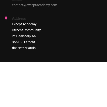
contact@exceptacademy.com
Address
Except Academy
Utrecht Community
2e Daalsedijk 6a
3551EJ Utrecht
the Netherlands
ARE YOU READY TO ENGAGE?
Join thousands of sustainability practitioners and create a
more sustainable society!