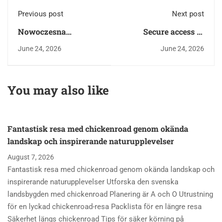
Previous post
Next post
Nowoczesna
Secure access to
platforma do gier
incredible wins with
June 24, 2026
June 24, 2026
oferuje wyjątkową
yukon gold casino
fireball casino
login and exclusive
aplikacja i szybkie
player benefits
You may also like
wypłaty wygranych
online
Fantastisk resa med chickenroad genom okända
landskap och inspirerande naturupplevelser
August 7, 2026
Fantastisk resa med chickenroad genom okända landskap och
inspirerande naturupplevelser Utforska den svenska
landsbygden med chickenroad Planering är A och O Utrustning
för en lyckad chickenroad-resa Packlista för en längre resa
Säkerhet längs chickenroad Tips för säker körning på