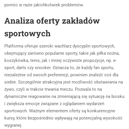
pomóc w razie jakichkolwiek problemów.
Analiza oferty zakładów
sportowych
Platforma oferuje szeroki wachlarz dyscyplin sportowych,
obejmujący zarówno popularne sporty, takie jak piłka nożna,
koszykówka, tenis, jak i mniej oczywiste propozycje, np. e-
sport, darts czy snooker. Oznacza to, że każdy fan sportu,
niezależnie od swoich preferencji, powinien znaleźć coś dla
siebie. Szczególnie atrakcyjna jest możliwość obstawiania na
żywo, czyli w trakcie trwania meczu. Pozwala to na
dynamiczne reagowanie na zmieniającą się sytuację na boisku
i zwiększa emocje związane z oglądaniem wydarzeń
sportowych. Ważnym elementem oferty są konkurencyjne
kursy, które bezpośrednio wpływają na potencjalną wysokość
wygranej.