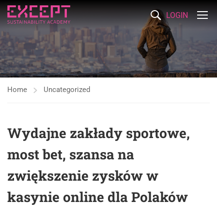
LOGIN
Home
Uncategorized
Wydajne zakłady sportowe,
most bet, szansa na
zwiększenie zysków w
kasynie online dla Polaków