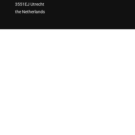
3551EJ Utrecht
the Netherlands
ARE YOU READY TO ENGAGE?
Join thousands of sustainability practitioners and create a
more sustainable society!
GET STARTED