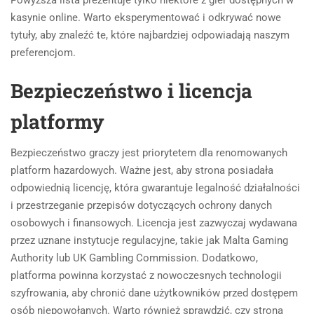
Powyższa lista prezentuje tylko niektóre z gier dostępnych w
kasynie online. Warto eksperymentować i odkrywać nowe
tytuły, aby znaleźć te, które najbardziej odpowiadają naszym
preferencjom.
Bezpieczeństwo i licencja
platformy
Bezpieczeństwo graczy jest priorytetem dla renomowanych
platform hazardowych. Ważne jest, aby strona posiadała
odpowiednią licencję, która gwarantuje legalność działalności
i przestrzeganie przepisów dotyczących ochrony danych
osobowych i finansowych. Licencja jest zazwyczaj wydawana
przez uznane instytucje regulacyjne, takie jak Malta Gaming
Authority lub UK Gambling Commission. Dodatkowo,
platforma powinna korzystać z nowoczesnych technologii
szyfrowania, aby chronić dane użytkowników przed dostępem
osób niepowołanych. Warto również sprawdzić, czy strona