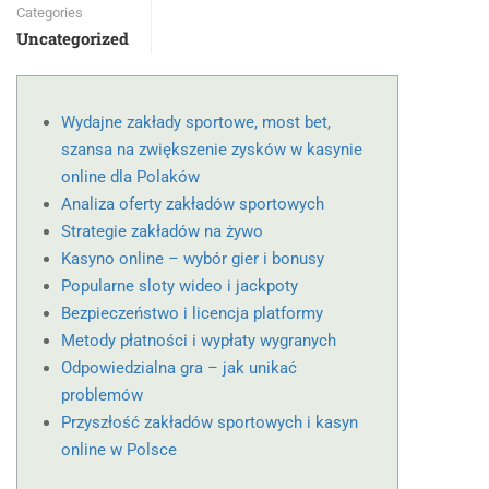
Categories
Uncategorized
Wydajne zakłady sportowe, most bet,
szansa na zwiększenie zysków w kasynie
online dla Polaków
Analiza oferty zakładów sportowych
Strategie zakładów na żywo
Kasyno online – wybór gier i bonusy
Popularne sloty wideo i jackpoty
Bezpieczeństwo i licencja platformy
Metody płatności i wypłaty wygranych
Odpowiedzialna gra – jak unikać
problemów
Przyszłość zakładów sportowych i kasyn
online w Polsce