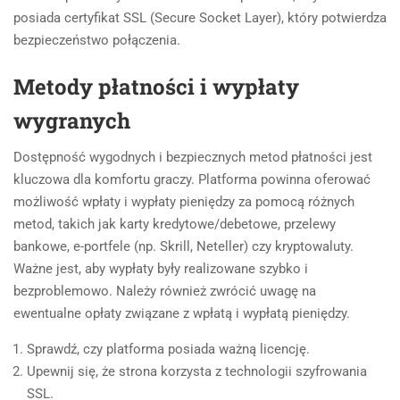
posiada certyfikat SSL (Secure Socket Layer), który potwierdza
bezpieczeństwo połączenia.
Metody płatności i wypłaty
wygranych
Dostępność wygodnych i bezpiecznych metod płatności jest
kluczowa dla komfortu graczy. Platforma powinna oferować
możliwość wpłaty i wypłaty pieniędzy za pomocą różnych
metod, takich jak karty kredytowe/debetowe, przelewy
bankowe, e-portfele (np. Skrill, Neteller) czy kryptowaluty.
Ważne jest, aby wypłaty były realizowane szybko i
bezproblemowo. Należy również zwrócić uwagę na
ewentualne opłaty związane z wpłatą i wypłatą pieniędzy.
Sprawdź, czy platforma posiada ważną licencję.
Upewnij się, że strona korzysta z technologii szyfrowania
SSL.