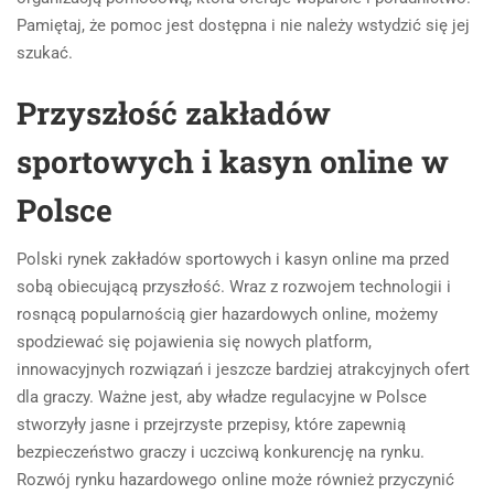
Pamiętaj, że pomoc jest dostępna i nie należy wstydzić się jej
szukać.
Przyszłość zakładów
sportowych i kasyn online w
Polsce
Polski rynek zakładów sportowych i kasyn online ma przed
sobą obiecującą przyszłość. Wraz z rozwojem technologii i
rosnącą popularnością gier hazardowych online, możemy
spodziewać się pojawienia się nowych platform,
innowacyjnych rozwiązań i jeszcze bardziej atrakcyjnych ofert
dla graczy. Ważne jest, aby władze regulacyjne w Polsce
stworzyły jasne i przejrzyste przepisy, które zapewnią
bezpieczeństwo graczy i uczciwą konkurencję na rynku.
Rozwój rynku hazardowego online może również przyczynić