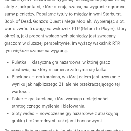
sloty z jackpotami, które oferują szansę na wygranie ogromnej
sumy pieniędzy. Popularne tytuły to między innymi Starburst,
Book of Dead, Gonzo’s Quest i Mega Moolah. Wybierając slot,
warto zwrócić uwagę na wskaźnik RTP (Return to Player), który
określa, jaki procent wpłaconych pieniędzy jest zwracany
graczom w dłuższej perspektywie. Im wyższy wskaźnik RTP,
tym większe szanse na wygraną.
Ruletka – klasyczna gra hazardowa, w której gracz
obstawia, na którym numerze zatrzyma się kulka.
Blackjack – gra karciana, w której celem jest uzyskanie
wyniku jak najbliższego 21, ale nie przekraczającego tej
wartości.
Poker – gra karciana, która wymaga umiejętności
strategicznego myślenia i blefowania.
Sloty wideo – nowoczesne gry hazardowe z atrakcyjną
grafiką i różnorodnymi funkcjami bonusowymi.