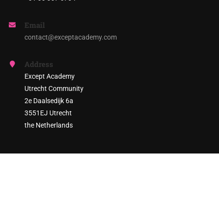
Email
contact@exceptacademy.com
Address
Except Academy
Utrecht Community
2e Daalsedijk 6a
3551EJ Utrecht
the Netherlands
ARE YOU READY TO ENGAGE?