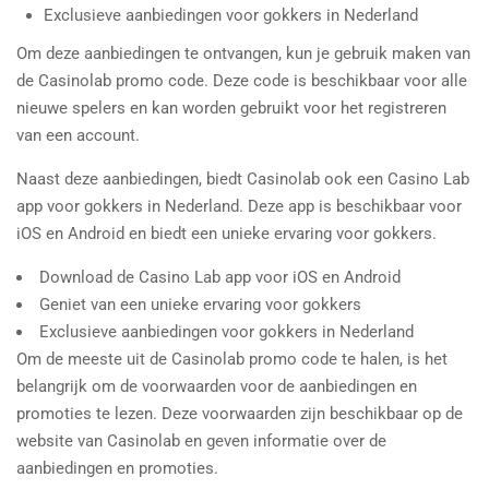
Exclusieve aanbiedingen voor gokkers in Nederland
Om deze aanbiedingen te ontvangen, kun je gebruik maken van
de Casinolab promo code. Deze code is beschikbaar voor alle
nieuwe spelers en kan worden gebruikt voor het registreren
van een account.
Naast deze aanbiedingen, biedt Casinolab ook een Casino Lab
app voor gokkers in Nederland. Deze app is beschikbaar voor
iOS en Android en biedt een unieke ervaring voor gokkers.
Download de Casino Lab app voor iOS en Android
Geniet van een unieke ervaring voor gokkers
Exclusieve aanbiedingen voor gokkers in Nederland
Om de meeste uit de Casinolab promo code te halen, is het
belangrijk om de voorwaarden voor de aanbiedingen en
promoties te lezen. Deze voorwaarden zijn beschikbaar op de
website van Casinolab en geven informatie over de
aanbiedingen en promoties.