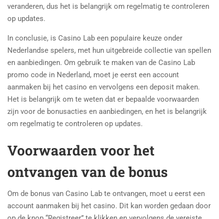
veranderen, dus het is belangrijk om regelmatig te controleren
op updates.
In conclusie, is Casino Lab een populaire keuze onder
Nederlandse spelers, met hun uitgebreide collectie van spellen
en aanbiedingen. Om gebruik te maken van de Casino Lab
promo code in Nederland, moet je eerst een account
aanmaken bij het casino en vervolgens een deposit maken.
Het is belangrijk om te weten dat er bepaalde voorwaarden
zijn voor de bonusacties en aanbiedingen, en het is belangrijk
om regelmatig te controleren op updates.
Voorwaarden voor het
ontvangen van de bonus
Om de bonus van Casino Lab te ontvangen, moet u eerst een
account aanmaken bij het casino. Dit kan worden gedaan door
op de knop “Registreer” te klikken en vervolgens de vereiste