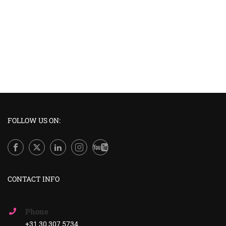
FOLLOW US ON:
CONTACT INFO
Phone
+31 30 307 5734