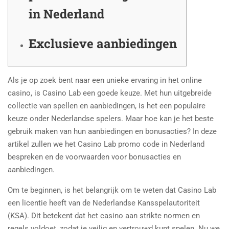
in Nederland
Exclusieve aanbiedingen
Als je op zoek bent naar een unieke ervaring in het online
casino, is Casino Lab een goede keuze. Met hun uitgebreide
collectie van spellen en aanbiedingen, is het een populaire
keuze onder Nederlandse spelers. Maar hoe kan je het beste
gebruik maken van hun aanbiedingen en bonusacties? In deze
artikel zullen we het Casino Lab promo code in Nederland
bespreken en de voorwaarden voor bonusacties en
aanbiedingen.
Om te beginnen, is het belangrijk om te weten dat Casino Lab
een licentie heeft van de Nederlandse Kansspelautoriteit
(KSA). Dit betekent dat het casino aan strikte normen en
regels voldoet, zodat je veilig en vertrouwd kunt spelen. Nu we