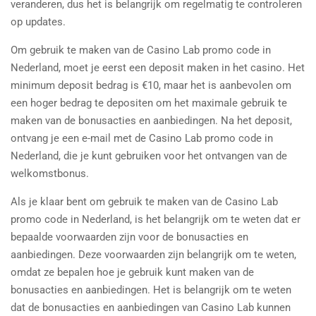
veranderen, dus het is belangrijk om regelmatig te controleren
op updates.
Om gebruik te maken van de Casino Lab promo code in
Nederland, moet je eerst een deposit maken in het casino. Het
minimum deposit bedrag is €10, maar het is aanbevolen om
een hoger bedrag te depositen om het maximale gebruik te
maken van de bonusacties en aanbiedingen. Na het deposit,
ontvang je een e-mail met de Casino Lab promo code in
Nederland, die je kunt gebruiken voor het ontvangen van de
welkomstbonus.
Als je klaar bent om gebruik te maken van de Casino Lab
promo code in Nederland, is het belangrijk om te weten dat er
bepaalde voorwaarden zijn voor de bonusacties en
aanbiedingen. Deze voorwaarden zijn belangrijk om te weten,
omdat ze bepalen hoe je gebruik kunt maken van de
bonusacties en aanbiedingen. Het is belangrijk om te weten
dat de bonusacties en aanbiedingen van Casino Lab kunnen