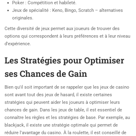
Poker : Compétition et habileté.
Jeux de spécialité : Keno, Bingo, Scratch – alternatives
originales.
Cette diversité de jeux permet aux joueurs de trouver des
options qui correspondent à leurs préférences et à leur niveau
d'expérience.
Les Stratégies pour Optimiser
ses Chances de Gain
Bien qu'il soit important de se rappeler que les jeux de casino
sont avant tout des jeux de hasard, il existe certaines
stratégies qui peuvent aider les joueurs à optimiser leurs
chances de gain. Dans les jeux de table, il est essentiel de
connaître les règles et les stratégies de base. Par exemple, au
blackjack, il existe une stratégie optimale qui permet de
réduire l'avantage du casino. À la roulette, il est conseillé de