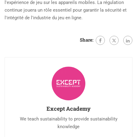
l'expérience de jeu sur les appareils mobiles. La régulation
continue jouera un rôle essentiel pour garantir la sécurité et
l'intégrité de l'industrie du jeu en ligne.
Share:
Except Academy
We teach sustainability to provide sustainability
knowledge