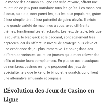
Le monde des casinos en ligne est riche et varié, offrant une
multitude de jeux pour satisfaire tous les goûts. Les machines
à sous, ou slots, sont parmi les jeux les plus populaires, grâce
à leur simplicité et à leur potentiel de gains élevés. Il existe
une grande variété de machines à sous, avec différents
thèmes, fonctionnalités et jackpots. Les jeux de table, tels que
la roulette, le blackjack et le baccarat, sont également très
appréciés, car ils offrent un niveau de stratégie plus élevé et
une expérience de jeu plus immersive. Le poker, dans ses
différentes variantes, attire les joueurs qui aiment relever des
défis et tester leurs compétences. En plus de ces classiques,
de nombreux casinos en ligne proposent des jeux de
spécialité, tels que le keno, le bingo et le scratch, qui offrent
une alternative amusante et originale.
L'Évolution des Jeux de Casino en
Ligne