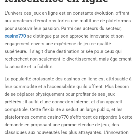
L'univers des jeux en ligne est en constante évolution, offrant
aux amateurs d'émotions fortes une multitude de plateformes
pour assouvir leur passion. Parmi ces acteurs du secteur,
casino770
se distingue par son approche innovante et son
engagement envers une expérience de jeu de qualité
supérieure. Il s'agit d'une destination prisée pour ceux qui
recherchent non seulement le divertissement, mais également
la sécurité et la fiabilité.
La popularité croissante des casinos en ligne est attribuable à
leur commodité et à l'accessibilité qu'ils offrent. Plus besoin
de se déplacer physiquement pour profiter de ses jeux
préférés ; il suffit d'une connexion internet et d'un appareil
compatible. Cette flexibilité a séduit un large public, et les
plateformes comme casino770 s'efforcent de répondre à cette
demande en proposant une gamme étendue de jeux, des
classiques aux nouveautés les plus attrayantes. L’innovation