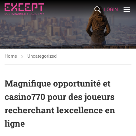
LOGIN
Home
Uncategorized
Magnifique opportunité et
casino770 pour des joueurs
recherchant lexcellence en
ligne