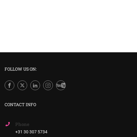
FOLLOW US ON:
CONTACT INFO
Phone
+31 30 307 5734