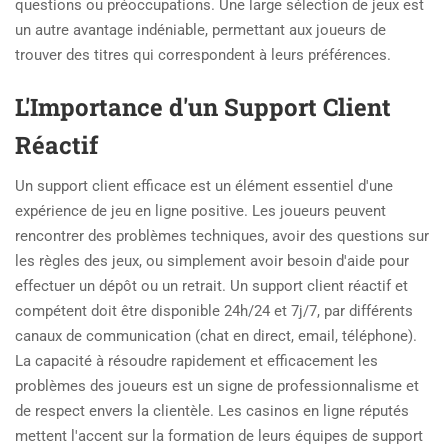
questions ou préoccupations. Une large sélection de jeux est
un autre avantage indéniable, permettant aux joueurs de
trouver des titres qui correspondent à leurs préférences.
L'Importance d'un Support Client
Réactif
Un support client efficace est un élément essentiel d'une
expérience de jeu en ligne positive. Les joueurs peuvent
rencontrer des problèmes techniques, avoir des questions sur
les règles des jeux, ou simplement avoir besoin d'aide pour
effectuer un dépôt ou un retrait. Un support client réactif et
compétent doit être disponible 24h/24 et 7j/7, par différents
canaux de communication (chat en direct, email, téléphone).
La capacité à résoudre rapidement et efficacement les
problèmes des joueurs est un signe de professionnalisme et
de respect envers la clientèle. Les casinos en ligne réputés
mettent l'accent sur la formation de leurs équipes de support