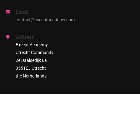
Email
contact@exceptacademy.com
Address
Except Academy
Utrecht Community
2e Daalsedijk 6a
3551EJ Utrecht
the Netherlands
ARE YOU READY TO ENGAGE?
Join thousands of sustainability practitioners and create a