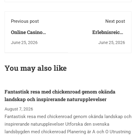
Previous post
Next post
Online Casino
Erlebnisreiche
Testberichte in
Unterhaltung
June 25, 2026
June 25, 2026
Österreich
erwartet Dich mit
vegasino –
umfassende Tipps
You may also like
und Tricks
Fantastisk resa med chickenroad genom okända
landskap och inspirerande naturupplevelser
August 7, 2026
Fantastisk resa med chickenroad genom okända landskap och
inspirerande naturupplevelser Utforska den svenska
landsbygden med chickenroad Planering är A och O Utrustning