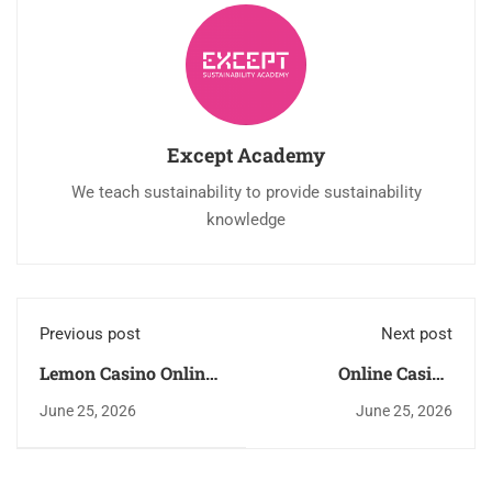
Except Academy
We teach sustainability to provide sustainability
knowledge
Previous post
Next post
Lemon Casino Online
Online Casino
- oficjalna strona pl
Testberichte in
June 25, 2026
June 25, 2026
(+155 fs)
Österreich