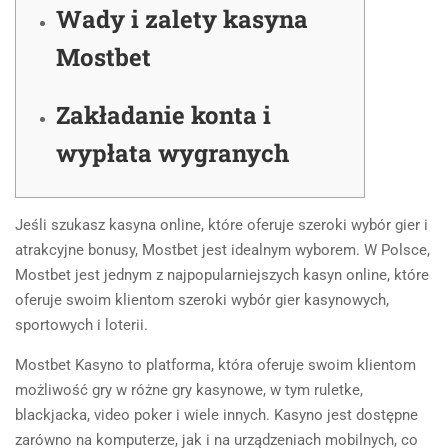
Wady i zalety kasyna
Mostbet
Zakładanie konta i
wypłata wygranych
Jeśli szukasz kasyna online, które oferuje szeroki wybór gier i
atrakcyjne bonusy, Mostbet jest idealnym wyborem. W Polsce,
Mostbet jest jednym z najpopularniejszych kasyn online, które
oferuje swoim klientom szeroki wybór gier kasynowych,
sportowych i loterii.
Mostbet Kasyno to platforma, która oferuje swoim klientom
możliwość gry w różne gry kasynowe, w tym ruletke,
blackjacka, video poker i wiele innych. Kasyno jest dostępne
zarówno na komputerze, jak i na urządzeniach mobilnych, co