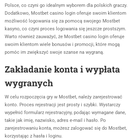
Polsce, co czyni go idealnym wyborem dla polskich graczy.
Dodatkowo, Mostbet casino login oferuje swoim klientom
możliwość logowania się za pomocą swojego Mostbet
kasyno, co czyni proces logowania się jeszcze prostszym.
Warto również zauważyć, że Mostbet casino login oferuje
swoim klientom wiele bonusów i promocji, które mogą
pomóc im zwiększyć swoje szanse na wygraną.
Zakładanie konta i wypłata
wygranych
W celu rozpoczęcia gry w Mostbet, należy zarejestrować
konto. Proces rejestracji jest prosty i szybki. Wystarczy
wypełnić formularz rejestracyjny, podając wymagane dane,
takie jak imię, nazwisko, adres e-mail i hasło. Po
zarejestrowaniu konta, możesz zalogować się do Mostbet,
korzystając z hasła i loginu.