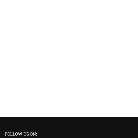
FOLLOW US ON: