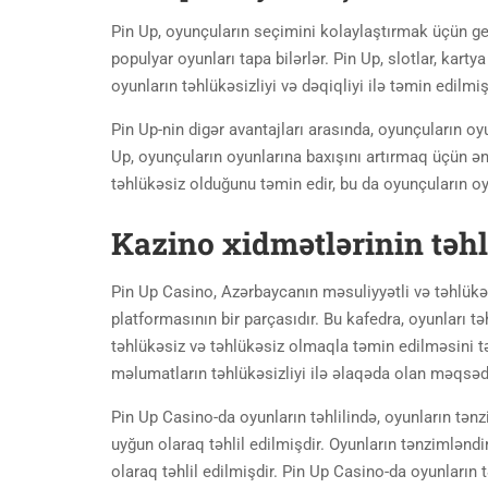
Pin Up, oyunçuların seçimini kolaylaştırmak üçün ge
populyar oyunları tapa bilərlər. Pin Up, slotlar, karty
oyunların təhlükəsizliyi və dəqiqliyi ilə təmin edilmiş
Pin Up-nin digər avantajları arasında, oyunçuların oyu
Up, oyunçuların oyunlarına baxışını artırmaq üçün ən 
təhlükəsiz olduğunu təmin edir, bu da oyunçuların oyun
Kazino xidmətlərinin təhl
Pin Up Casino, Azərbaycanın məsuliyyətli və təhlükəs
platformasının bir parçasıdır. Bu kafedra, oyunları 
təhlükəsiz və təhlükəsiz olmaqla təmin edilməsini tə
məlumatların təhlükəsizliyi ilə əlaqəda olan məqsədl
Pin Up Casino-da oyunların təhlilində, oyunların tən
uyğun olaraq təhlil edilmişdir. Oyunların tənzimlənd
olaraq təhlil edilmişdir. Pin Up Casino-da oyunların t