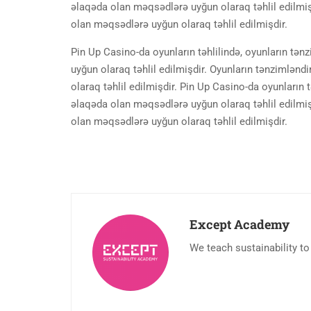
əlaqəda olan məqsədlərə uyğun olaraq təhlil edilmişd
olan məqsədlərə uyğun olaraq təhlil edilmişdir.
Pin Up Casino-da oyunların təhlilində, oyunların tən
uyğun olaraq təhlil edilmişdir. Oyunların tənzimlənd
olaraq təhlil edilmişdir. Pin Up Casino-da oyunların t
əlaqəda olan məqsədlərə uyğun olaraq təhlil edilmişd
olan məqsədlərə uyğun olaraq təhlil edilmişdir.
Except Academy
We teach sustainability to