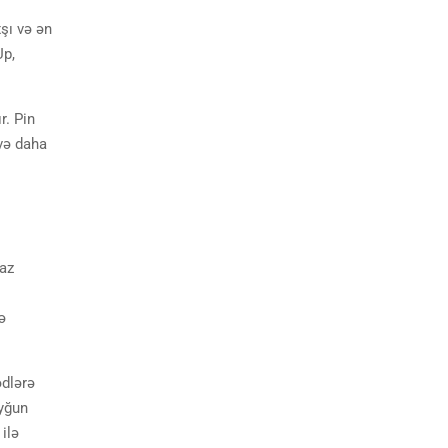
şı və ən
Up,
r. Pin
 və daha
 az
ə
ədlərə
uyğun
ilə