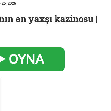
 26, 2026
ın ən yaxşı kazinosu |
▶️ OYNA