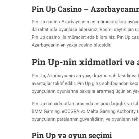
Pin Up Casino – Azərbaycanın
Pin Up casino Azərbaycanın ən müraciətçilərə uyğun c
ilə rahatlıqla oyunlaşa bilərsiniz. Rəsmi saytın pin 
Pin Up casino ilə müraciət edə bilərsiniz. Pin Up cas
Azərbaycanın ən yaxşı casino sitesidir.
Pin Up-nin xidmətləri və 
Pin Up, Azərbaycanın ən yaxşı kazino səhifəsidir və
avantajlar təklif edilir. Pin Up giriş səhifəsindən keç
oyunçuların oyunlarına baxışını artırmaq üçün ən yax
Pin Up-nin xidmətləri arasında ən çox dəqiqlik və təhl
BMM Gaming, eCOGRA və Malta Gaming Authority tərəf
oyunçuların paralarının güvənlidirini və oyunların tə
Pin Up və oyun seçimi