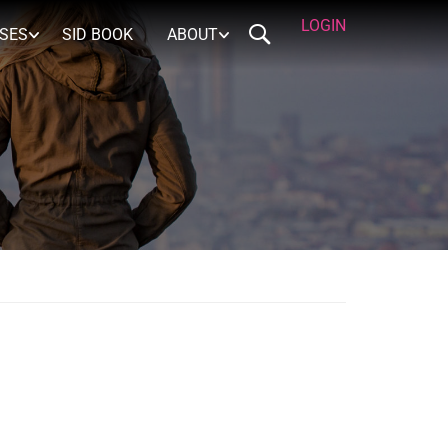
LOGIN
RSES
SID BOOK
ABOUT