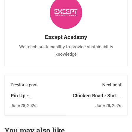
Except Academy
We teach sustainability to provide sustainability
knowledge
Previous post
Next post
Pin Up -
Chicken Road - Slot di
Azərbaycanın ən
casinò online per
June 28, 2026
June 28, 2026
yaxşı kazinosu |
giocatori che amano
Rəsmi sayt
vedere le galline
attraversare la strada
You may also like