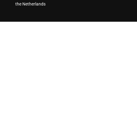
the Netherlands
ARE YOU READY TO ENGAGE?
Join thousands of sustainability practitioners and create a
more sustainable society!
GET STARTED