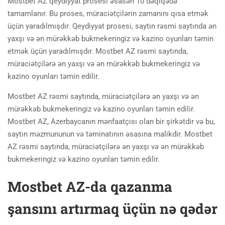
Mostbet AZ qeydiyyat prosesi əsasən 10 dəqiqədə
tamamlanır. Bu proses, müraciətçilərin zamanını qısa etmək
üçün yaradılmışdır. Qeydiyyat prosesi, saytın rəsmi saytında ən
yaxşı və ən mürəkkəb bukmekeringiz və kazino oyunları təmin
etmək üçün yaradılmışdır. Mostbet AZ rəsmi saytında,
müraciətçilərə ən yaxşı və ən mürəkkəb bukmekeringiz və
kazino oyunları təmin edilir.
Mostbet AZ rəsmi saytında, müraciətçilərə ən yaxşı və ən
mürəkkəb bukmekeringiz və kazino oyunları təmin edilir.
Mostbet AZ, Azerbaycanın mənfaatçısı olan bir şirkətdir və bu,
saytın məzmununun və təminatının əsasına malikdir. Mostbet
AZ rəsmi saytında, müraciətçilərə ən yaxşı və ən mürəkkəb
bukmekeringiz və kazino oyunları təmin edilir.
Mostbet AZ-da qazanma
şansını artırmaq üçün nə qədər