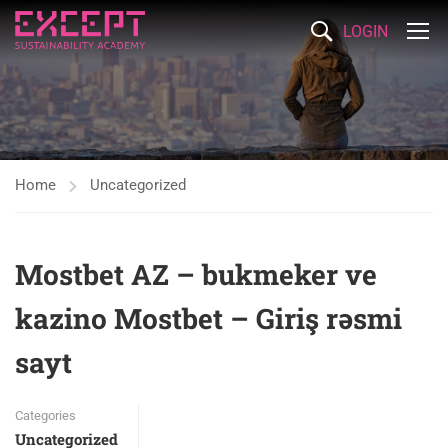
LOGIN
Home
Uncategorized
Mostbet AZ – bukmeker ve
kazino Mostbet – Giriş rəsmi
sayt
Categories
Uncategorized