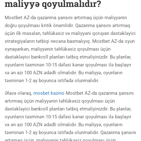
maliyyə qoyulmalıdır?
Mostbet AZ-da qazanma şansını artırmaq üçün maliyyənin
doğru qoyulması kritik önəmlidir. Qazanma şansını artırmaq
üçün ilk məsələn, təhlükəsiz və maliyyəni qoruyan dəstəkləyici
strategiyaların tətbiqi necənə baxmalıyıq. Mostbet AZ-da oyun
oynayarkən, maliyyənin təhlükəsiz qoyulması üçün
dəstəkləyici bankroll planları tətbiq etməliyinizdir. Bu planlar,
oyunların təxminən 10-15 dəfəsi kənar qoyulması ilə başlayır
və ən azı 100 AZN ədədli olmalıdır. Bu maliyyə, oyunların
təxminən 1-2 ay boyunca istifadə olunmalıdır.
Əlavə olaraq,
mosbet kazino
Mostbet AZ-da qazanma şansını
artırmaq üçün maliyyənin təhlükəsiz qoyulması üçün
dəstəkləyici bankroll planları tətbiq etməliyinizdir. Bu planlar,
oyunların təxminən 10-15 dəfəsi kənar qoyulması ilə başlayır
və ən azı 100 AZN ədədli olmalıdır. Bu maliyyə, oyunların
təxminən 1-2 ay boyunca istifadə olunmalıdır. Qazanma şansını
artırmaq üçün, maliyyənin təhlükəsiz qoyulması üçün