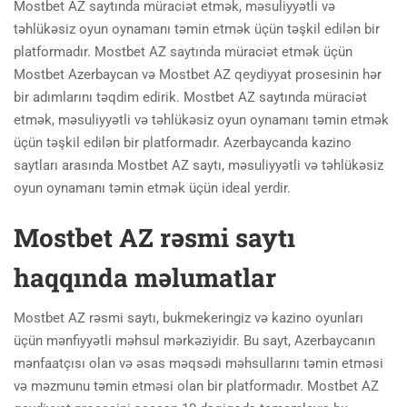
Mostbet AZ saytında müraciət etmək, məsuliyyətli və
təhlükəsiz oyun oynamanı təmin etmək üçün təşkil edilən bir
platformadır. Mostbet AZ saytında müraciət etmək üçün
Mostbet Azerbaycan və Mostbet AZ qeydiyyat prosesinin hər
bir adımlarını təqdim edirik. Mostbet AZ saytında müraciət
etmək, məsuliyyətli və təhlükəsiz oyun oynamanı təmin etmək
üçün təşkil edilən bir platformadır. Azerbaycanda kazino
saytları arasında Mostbet AZ saytı, məsuliyyətli və təhlükəsiz
oyun oynamanı təmin etmək üçün ideal yerdir.
Mostbet AZ rəsmi saytı
haqqında məlumatlar
Mostbet AZ rəsmi saytı, bukmekeringiz və kazino oyunları
üçün mənfiyyətli məhsul mərkəziyidir. Bu sayt, Azerbaycanın
mənfaatçısı olan və əsas məqsədi məhsullarını təmin etməsi
və məzmunu təmin etməsi olan bir platformadır. Mostbet AZ