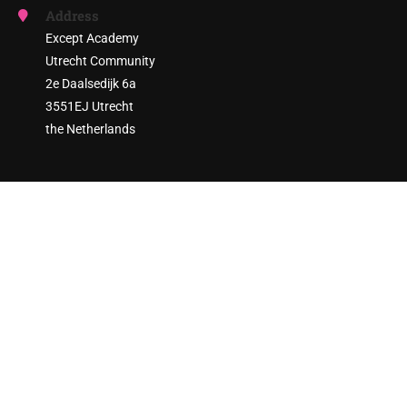
Address
Except Academy
Utrecht Community
2e Daalsedijk 6a
3551EJ Utrecht
the Netherlands
ARE YOU READY TO ENGAGE?
Join thousands of sustainability practitioners and create a
more sustainable society!