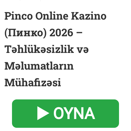
Pinco Online Kazino
(Пинко) 2026 –
Təhlükəsizlik və
Məlumatların
Mühafizəsi
▶️ OYNA