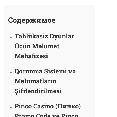
Содержимое
Təhlükəsiz Oyunlar
Üçün Məlumat
Məhafizəsi
Qorunma Sistemi və
Məlumatların
Şifrləndirilməsi
Pinco Casino (Пинко)
Promo Code və Pinco