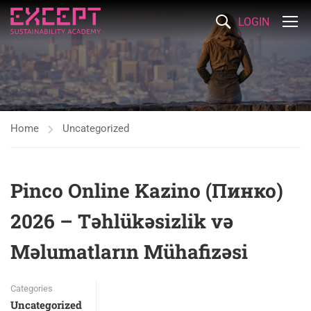
LOGIN
Home
Uncategorized
Pinco Online Kazino (Пинко)
2026 – Təhlükəsizlik və
Məlumatların Mühafizəsi
Categories
Uncategorized