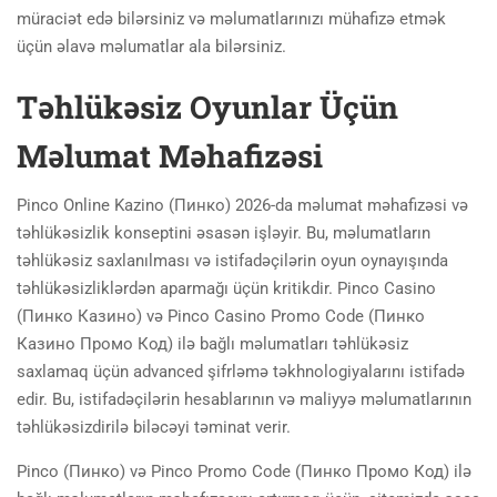
müraciət edə bilərsiniz və məlumatlarınızı mühafizə etmək
üçün əlavə məlumatlar ala bilərsiniz.
Təhlükəsiz Oyunlar Üçün
Məlumat Məhafizəsi
Pinco Online Kazino (Пинко) 2026-da məlumat məhafizəsi və
təhlükəsizlik konseptini əsasən işləyir. Bu, məlumatların
təhlükəsiz saxlanılması və istifadəçilərin oyun oynayışında
təhlükəsizliklərdən aparmağı üçün kritikdir. Pinco Casino
(Пинко Казино) və Pinco Casino Promo Code (Пинко
Казино Промо Код) ilə bağlı məlumatları təhlükəsiz
saxlamaq üçün advanced şifrləmə təkhnologiyalarını istifadə
edir. Bu, istifadəçilərin hesablarının və maliyyə məlumatlarının
təhlükəsizdirilə biləcəyi təminat verir.
Pinco (Пинко) və Pinco Promo Code (Пинко Промо Код) ilə