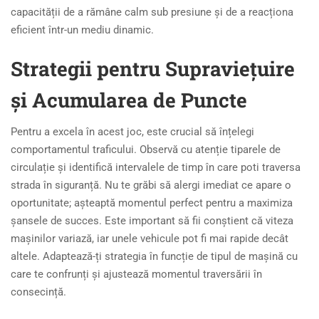
capacității de a rămâne calm sub presiune și de a reacționa
eficient într-un mediu dinamic.
Strategii pentru Supraviețuire
și Acumularea de Puncte
Pentru a excela în acest joc, este crucial să înțelegi
comportamentul traficului. Observă cu atenție tiparele de
circulație și identifică intervalele de timp în care poti traversa
strada în siguranță. Nu te grăbi să alergi imediat ce apare o
oportunitate; așteaptă momentul perfect pentru a maximiza
șansele de succes. Este important să fii conștient că viteza
mașinilor variază, iar unele vehicule pot fi mai rapide decât
altele. Adaptează-ți strategia în funcție de tipul de mașină cu
care te confrunți și ajustează momentul traversării în
consecință.