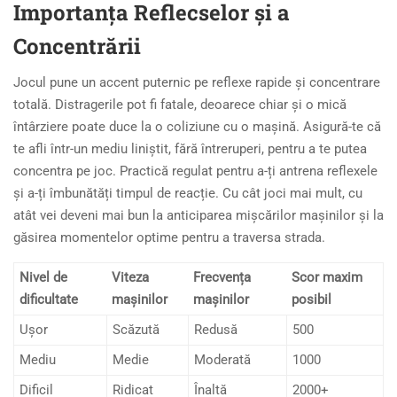
Importanța Reflecselor și a
Concentrării
Jocul pune un accent puternic pe reflexe rapide și concentrare
totală. Distragerile pot fi fatale, deoarece chiar și o mică
întârziere poate duce la o coliziune cu o mașină. Asigură-te că
te afli într-un mediu liniștit, fără întreruperi, pentru a te putea
concentra pe joc. Practică regulat pentru a-ți antrena reflexele
și a-ți îmbunătăți timpul de reacție. Cu cât joci mai mult, cu
atât vei deveni mai bun la anticiparea mișcărilor mașinilor și la
găsirea momentelor optime pentru a traversa strada.
Nivel de
Viteza
Frecvența
Scor maxim
dificultate
mașinilor
mașinilor
posibil
Ușor
Scăzută
Redusă
500
Mediu
Medie
Moderată
1000
Dificil
Ridicat
Înaltă
2000+