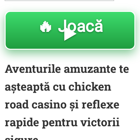
🔥 Joacă
▶️
Aventurile amuzante te
așteaptă cu chicken
road casino și reflexe
rapide pentru victorii
sigure