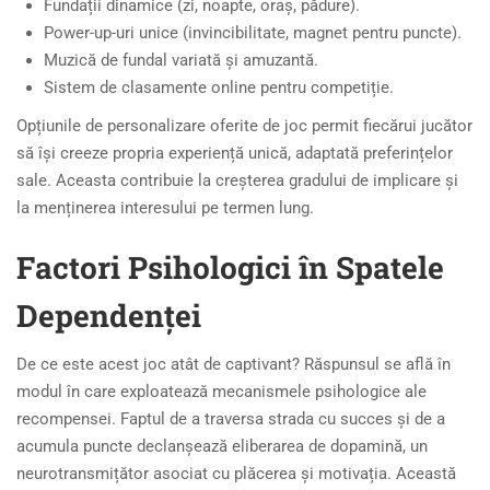
Fundații dinamice (zi, noapte, oraș, pădure).
Power-up-uri unice (invincibilitate, magnet pentru puncte).
Muzică de fundal variată și amuzantă.
Sistem de clasamente online pentru competiție.
Opțiunile de personalizare oferite de joc permit fiecărui jucător
să își creeze propria experiență unică, adaptată preferințelor
sale. Aceasta contribuie la creșterea gradului de implicare și
la menținerea interesului pe termen lung.
Factori Psihologici în Spatele
Dependenței
De ce este acest joc atât de captivant? Răspunsul se află în
modul în care exploatează mecanismele psihologice ale
recompensei. Faptul de a traversa strada cu succes și de a
acumula puncte declanșează eliberarea de dopamină, un
neurotransmițător asociat cu plăcerea și motivația. Această