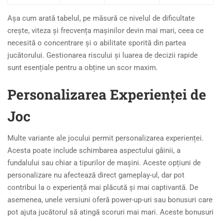
Așa cum arată tabelul, pe măsură ce nivelul de dificultate
crește, viteza și frecvența mașinilor devin mai mari, ceea ce
necesită o concentrare și o abilitate sporită din partea
jucătorului. Gestionarea riscului și luarea de decizii rapide
sunt esențiale pentru a obține un scor maxim.
Personalizarea Experienței de
Joc
Multe variante ale jocului permit personalizarea experienței.
Acesta poate include schimbarea aspectului găinii, a
fundalului sau chiar a tipurilor de mașini. Aceste opțiuni de
personalizare nu afectează direct gameplay-ul, dar pot
contribui la o experiență mai plăcută și mai captivantă. De
asemenea, unele versiuni oferă power-up-uri sau bonusuri care
pot ajuta jucătorul să atingă scoruri mai mari. Aceste bonusuri