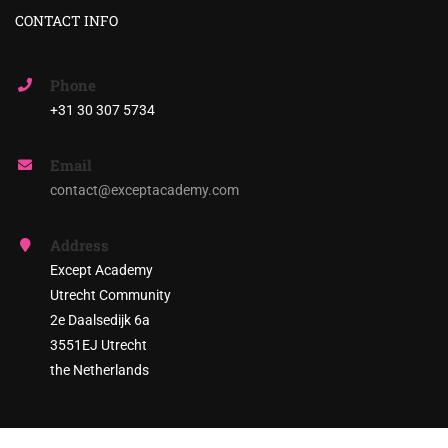
CONTACT INFO
Phone
+31 30 307 5734
Email
contact@exceptacademy.com
Address
Except Academy
Utrecht Community
2e Daalsedijk 6a
3551EJ Utrecht
the Netherlands