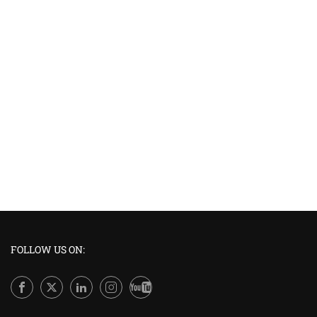
FOLLOW US ON: