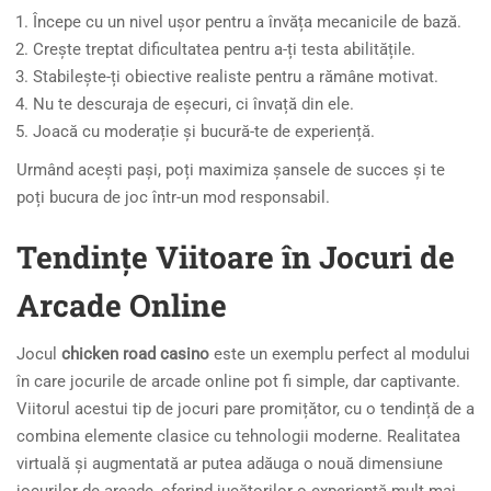
Începe cu un nivel ușor pentru a învăța mecanicile de bază.
Crește treptat dificultatea pentru a-ți testa abilitățile.
Stabilește-ți obiective realiste pentru a rămâne motivat.
Nu te descuraja de eșecuri, ci învață din ele.
Joacă cu moderație și bucură-te de experiență.
Urmând acești pași, poți maximiza șansele de succes și te
poți bucura de joc într-un mod responsabil.
Tendințe Viitoare în Jocuri de
Arcade Online
Jocul
chicken road casino
este un exemplu perfect al modului
în care jocurile de arcade online pot fi simple, dar captivante.
Viitorul acestui tip de jocuri pare promițător, cu o tendință de a
combina elemente clasice cu tehnologii moderne. Realitatea
virtuală și augmentată ar putea adăuga o nouă dimensiune