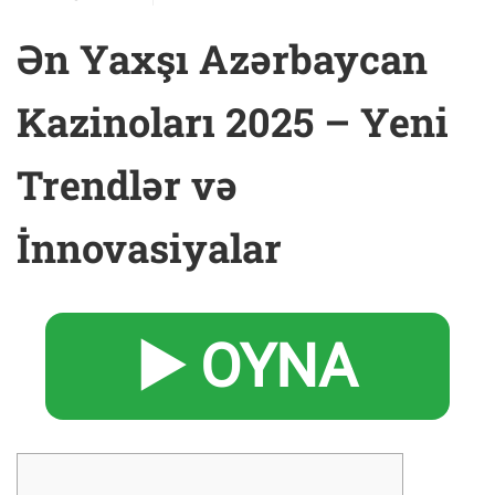
Ən Yaxşı Azərbaycan
Kazinoları 2025 – Yeni
Trendlər və
İnnovasiyalar
▶️ OYNA