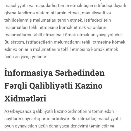
məsuliyyətli və məşqdarlıq təmin etmək üçün istifadəçi duyarlı
qiymətləndirmə sistemini təmin etmək, məsuliyyətli və
təhlilcələnmiş məlumatları təmin etmək, istifadəçilərin
məlumatları təhlil etməsinə kömək etmək və onların
məlumatlarını təhlil etməsinə kömək etmək ən yaxşı yoludur.
Bu sistem, istifadəçilərin məlumatlarını təhlil etməsinə kömək
edir və onların məlumatlarını təhlil etməsinə kömək etmək
üçün ən yaxşı yoludur.
İnformasiya Sərhədindən
Fərqli Qalibliyətli Kazino
Xidmətləri
Azerbaycanda qalibliyətli kazino xidmətlərini təmin edən
saytların sayı artıq artıq artırılıyor. Bu xidmətlər, məsuliyyətli
oyun oynayıcıları üçün daha yaxşı deneyimi təmin edir və