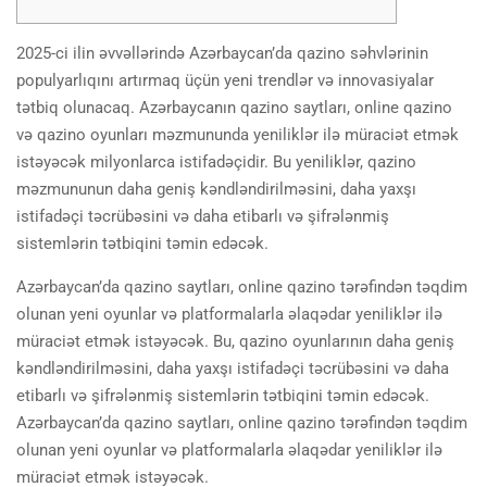
2025-ci ilin əvvəllərində Azərbaycan’da qazino səhvlərinin
populyarlıqını artırmaq üçün yeni trendlər və innovasiyalar
tətbiq olunacaq. Azərbaycanın qazino saytları, online qazino
və qazino oyunları məzmununda yeniliklər ilə müraciət etmək
istəyəcək milyonlarca istifadəçidir. Bu yeniliklər, qazino
məzmununun daha geniş kəndləndirilməsini, daha yaxşı
istifadəçi təcrübəsini və daha etibarlı və şifrələnmiş
sistemlərin tətbiqini təmin edəcək.
Azərbaycan’da qazino saytları, online qazino tərəfindən təqdim
olunan yeni oyunlar və platformalarla əlaqədar yeniliklər ilə
müraciət etmək istəyəcək. Bu, qazino oyunlarının daha geniş
kəndləndirilməsini, daha yaxşı istifadəçi təcrübəsini və daha
etibarlı və şifrələnmiş sistemlərin tətbiqini təmin edəcək.
Azərbaycan’da qazino saytları, online qazino tərəfindən təqdim
olunan yeni oyunlar və platformalarla əlaqədar yeniliklər ilə
müraciət etmək istəyəcək.