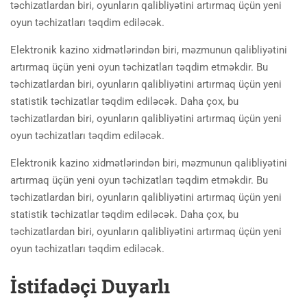
təchizatlardan biri, oyunların qalibliyətini artırmaq üçün yeni
oyun təchizatları təqdim ediləcək.
Elektronik kazino xidmətlərindən biri, məzmunun qalibliyətini
artırmaq üçün yeni oyun təchizatları təqdim etməkdir. Bu
təchizatlardan biri, oyunların qalibliyətini artırmaq üçün yeni
statistik təchizatlar təqdim ediləcək. Daha çox, bu
təchizatlardan biri, oyunların qalibliyətini artırmaq üçün yeni
oyun təchizatları təqdim ediləcək.
Elektronik kazino xidmətlərindən biri, məzmunun qalibliyətini
artırmaq üçün yeni oyun təchizatları təqdim etməkdir. Bu
təchizatlardan biri, oyunların qalibliyətini artırmaq üçün yeni
statistik təchizatlar təqdim ediləcək. Daha çox, bu
təchizatlardan biri, oyunların qalibliyətini artırmaq üçün yeni
oyun təchizatları təqdim ediləcək.
İstifadəçi Duyarlı