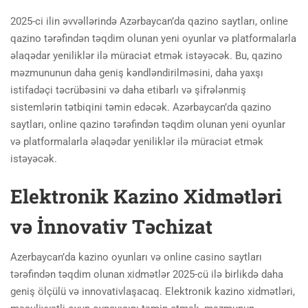
2025-ci ilin əvvəllərində Azərbaycan’da qazino saytları, online
qazino tərəfindən təqdim olunan yeni oyunlar və platformalarla
əlaqədar yeniliklər ilə müraciət etmək istəyəcək. Bu, qazino
məzmununun daha geniş kəndləndirilməsini, daha yaxşı
istifadəçi təcrübəsini və daha etibarlı və şifrələnmiş
sistemlərin tətbiqini təmin edəcək. Azərbaycan’da qazino
saytları, online qazino tərəfindən təqdim olunan yeni oyunlar
və platformalarla əlaqədar yeniliklər ilə müraciət etmək
istəyəcək.
Elektronik Kazino Xidmətləri
və İnnovativ Təchizat
Azerbaycan’da kazino oyunları və online casino saytları
tərəfindən təqdim olunan xidmətlər 2025-cü ilə birlikdə daha
geniş ölçülü və innovativlaşacaq. Elektronik kazino xidmətləri,