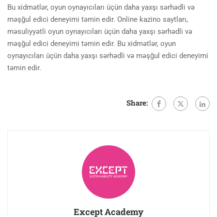
Bu xidmətlər, oyun oynayıcıları üçün daha yaxşı sərhədli və
məşğul edici deneyimi təmin edir. Online kazino saytları,
məsuliyyətli oyun oynayıcıları üçün daha yaxşı sərhədli və
məşğul edici deneyimi təmin edir. Bu xidmətlər, oyun
oynayıcıları üçün daha yaxşı sərhədli və məşğul edici deneyimi
təmin edir.
Share:
Except Academy