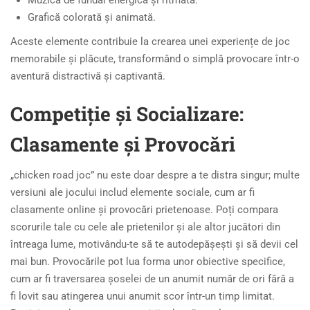
Muzică de fundal energică și ritmată.
Grafică colorată și animată.
Aceste elemente contribuie la crearea unei experiențe de joc
memorabile și plăcute, transformând o simplă provocare într-o
aventură distractivă și captivantă.
Competiție și Socializare:
Clasamente și Provocări
„chicken road joc” nu este doar despre a te distra singur; multe
versiuni ale jocului includ elemente sociale, cum ar fi
clasamente online și provocări prietenoase. Poți compara
scorurile tale cu cele ale prietenilor și ale altor jucători din
întreaga lume, motivându-te să te autodepășești și să devii cel
mai bun. Provocările pot lua forma unor obiective specifice,
cum ar fi traversarea șoselei de un anumit număr de ori fără a
fi lovit sau atingerea unui anumit scor într-un timp limitat.