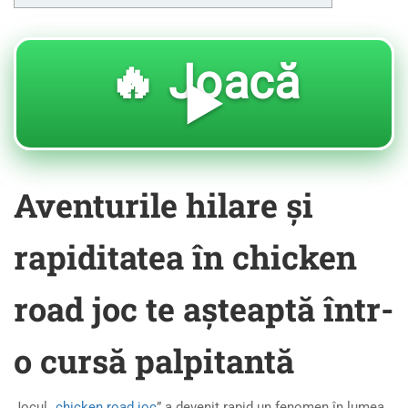
🔥 Joacă
▶️
Aventurile hilare și
rapiditatea în chicken
road joc te așteaptă într-
o cursă palpitantă
Jocul „
chicken road joc
” a devenit rapid un fenomen în lumea