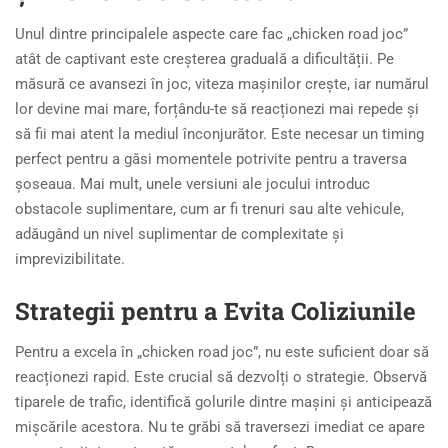
Unul dintre principalele aspecte care fac „chicken road joc”
atât de captivant este creșterea graduală a dificultății. Pe
măsură ce avansezi în joc, viteza mașinilor crește, iar numărul
lor devine mai mare, forțându-te să reacționezi mai repede și
să fii mai atent la mediul înconjurător. Este necesar un timing
perfect pentru a găsi momentele potrivite pentru a traversa
șoseaua. Mai mult, unele versiuni ale jocului introduc
obstacole suplimentare, cum ar fi trenuri sau alte vehicule,
adăugând un nivel suplimentar de complexitate și
imprevizibilitate.
Strategii pentru a Evita Coliziunile
Pentru a excela în „chicken road joc”, nu este suficient doar să
reacționezi rapid. Este crucial să dezvolți o strategie. Observă
tiparele de trafic, identifică golurile dintre mașini și anticipează
mișcările acestora. Nu te grăbi să traversezi imediat ce apare