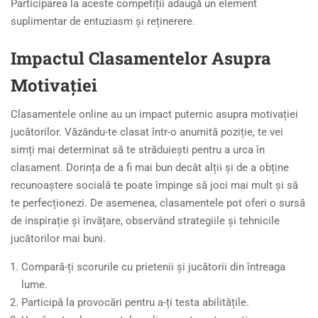
Participarea la aceste competiții adaugă un element
suplimentar de entuziasm și reținerere.
Impactul Clasamentelor Asupra
Motivației
Clasamentele online au un impact puternic asupra motivației
jucătorilor. Văzându-te clasat într-o anumită poziție, te vei
simți mai determinat să te străduiești pentru a urca în
clasament. Dorința de a fi mai bun decât alții și de a obține
recunoaștere socială te poate împinge să joci mai mult și să
te perfecționezi. De asemenea, clasamentele pot oferi o sursă
de inspirație și învățare, observând strategiile și tehnicile
jucătorilor mai buni.
Compară-ți scorurile cu prietenii și jucătorii din întreaga
lume.
Participă la provocări pentru a-ți testa abilitățile.