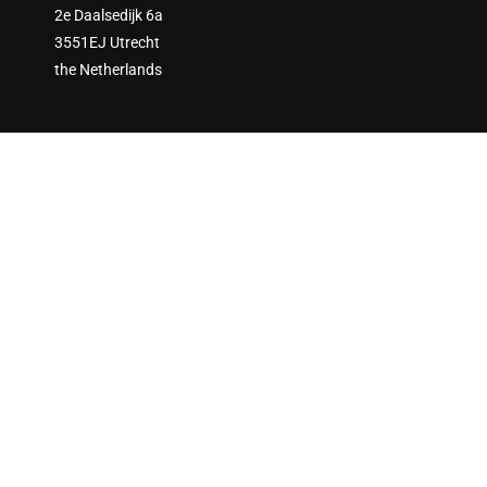
2e Daalsedijk 6a
3551EJ Utrecht
the Netherlands
ARE YOU READY TO ENGAGE?
Join thousands of sustainability practitioners and create a
more sustainable society!
GET STARTED