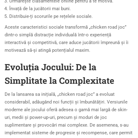
Urmărește clasamentele online pentru a te motiva.
Învață de la jucătorii mai buni.
Distribuie-ți scorurile pe rețelele sociale.
Aceste caracteristici sociale transformă „chicken road joc”
dintr-o simplă distracție individuală într-o experiență
interactivă și competitivă, care aduce jucătorii împreună și îi
motivează să-și atingă potențialul maxim.
Evoluția Jocului: De la
Simplitate la Complexitate
De la lansarea sa inițială, „chicken road joc” a evoluat
considerabil, adăugând noi funcții și îmbunătățiri. Versiunile
moderne ale jocului oferă adesea o gamă mai largă de skin-
uri, medii și power-up-uri, precum și moduri de joc
suplimentare și provocări mai complexe. De asemenea, s-au
implementat sisteme de progresie și recompense, care permit