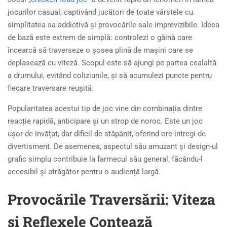
jocurilor casual, captivând jucători de toate vârstele cu
simplitatea sa addictivă și provocările sale imprevizibile. Ideea
de bază este extrem de simplă: controlezi o găină care
încearcă să traverseze o șosea plină de mașini care se
deplasează cu viteză. Scopul este să ajungi pe partea cealaltă
a drumului, evitând coliziunile, și să acumulezi puncte pentru
fiecare traversare reușită.
Popularitatea acestui tip de joc vine din combinația dintre
reacție rapidă, anticipare și un strop de noroc. Este un joc
ușor de învățat, dar dificil de stăpânit, oferind ore întregi de
divertisment. De asemenea, aspectul său amuzant și design-ul
grafic simplu contribuie la farmecul său general, făcându-l
accesibil și atrăgător pentru o audiență largă.
Provocările Traversării: Viteza
și Reflexele Contează