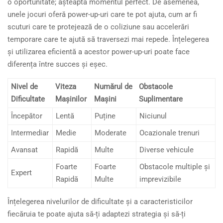
o oportunitate; așteaptă momentul perfect. De asemenea,
unele jocuri oferă power-up-uri care te pot ajuta, cum ar fi
scuturi care te protejează de o coliziune sau accelerări
temporare care te ajută să traversezi mai repede. Înțelegerea
și utilizarea eficientă a acestor power-up-uri poate face
diferența între succes și eșec.
Nivel de
Viteza
Numărul de
Obstacole
Dificultate
Mașinilor
Mașini
Suplimentare
Începător
Lentă
Puține
Niciunul
Intermediar
Medie
Moderate
Ocazionale trenuri
Avansat
Rapidă
Multe
Diverse vehicule
Foarte
Foarte
Obstacole multiple și
Expert
Rapidă
Multe
imprevizibile
Înțelegerea nivelurilor de dificultate și a caracteristicilor
fiecăruia te poate ajuta să-ți adaptezi strategia și să-ți