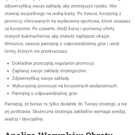
zdywersyfikuj swoje zakłady, aby zmniejszyć ryzyko. Nie
stawiaj wszystkiego na jedną kartę. Po trzecie, korzystaj z
promocji oferowanych na wydarzenia sportowe, które uważasz
za korzystne. Po czwarte, śledź kursy i porównuj oferty
różnych bukmacherów, aby znaleźć najlepsze okazje.
Wreszcie, zawsze pamiętaj o odpowiedzialnej grze i ustal
limity, których nie przekraczasz.
Dokładnie przeczytaj regulamin promocji.
Zaplanuj swoje zakłady strategicznie.
Zdywersyfikuj swoje zakłady.
Wykorzystaj promocje na korzystnych wydarzeniach.
Pamiętaj o odpowiedzialnej grze.
Pamiętaj, że bonus to tylko dodatek do Twojej strategii, a nie
jej podstawa. Skuteczna strategia zakładów wymaga wiedzy,
analizy i dyscypliny.