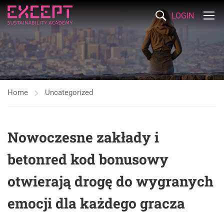
LOGIN
Home
Uncategorized
Nowoczesne zakłady i
betonred kod bonusowy
otwierają drogę do wygranych
emocji dla każdego gracza