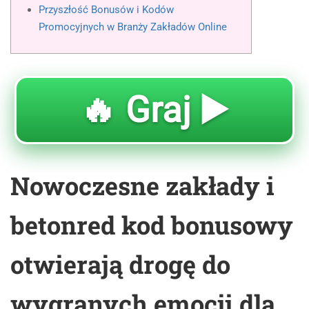
Przyszłość Bonusów i Kodów
Promocyjnych w Branży Zakładów Online
🔥 Graj ▶️
Nowoczesne zakłady i
betonred kod bonusowy
otwierają drogę do
wygranych emocji dla