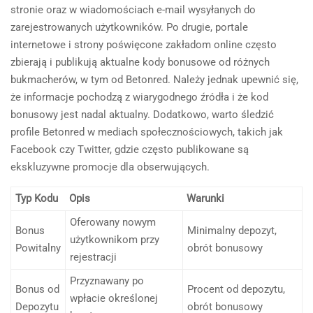
stronie oraz w wiadomościach e-mail wysyłanych do
zarejestrowanych użytkowników. Po drugie, portale
internetowe i strony poświęcone zakładom online często
zbierają i publikują aktualne kody bonusowe od różnych
bukmacherów, w tym od Betonred. Należy jednak upewnić się,
że informacje pochodzą z wiarygodnego źródła i że kod
bonusowy jest nadal aktualny. Dodatkowo, warto śledzić
profile Betonred w mediach społecznościowych, takich jak
Facebook czy Twitter, gdzie często publikowane są
ekskluzywne promocje dla obserwujących.
Typ Kodu
Opis
Warunki
Oferowany nowym
Bonus
Minimalny depozyt,
użytkownikom przy
Powitalny
obrót bonusowy
rejestracji
Przyznawany po
Bonus od
Procent od depozytu,
wpłacie określonej
Depozytu
obrót bonusowy