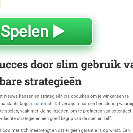
 Spelen ▶️
ucces door slim gebruik v
bare strategieën
et nieuwe kansen en strategieën die opduiken om je winkansen te
 aandacht krijgt is
slotrush
. Dit verwijst naar een benadering waarbi
te spelen, vaak met kleine inzetten, om te profiteren van potentieel 
rdachte strategie en een goed begrip van de spellen zelf.
sico’s met zich meebrengt en dat er geen garantie is op winst. Een