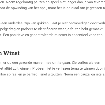
den. Neem regelmatig pauzes en speel niet langer dan je van tevore
oor de opwinding van het spel, maar het is cruciaal om je grenzen t
n een onderdeel zijn van gokken. Laat je niet ontmoedigen door verl
pelgedrag en probeer te identificeren waar je fouten hebt gemaakt. B
es. Een positieve en gecontroleerde mindset is essentieel voor een
n Winst
k om er op een gezonde manier mee om te gaan. Zie verlies als een
 altijd zult winnen. Probeer niet je verliezen terug te winnen door 
rtse spiraal en je bankroll snel uitputten. Neem een pauze, ga iets 