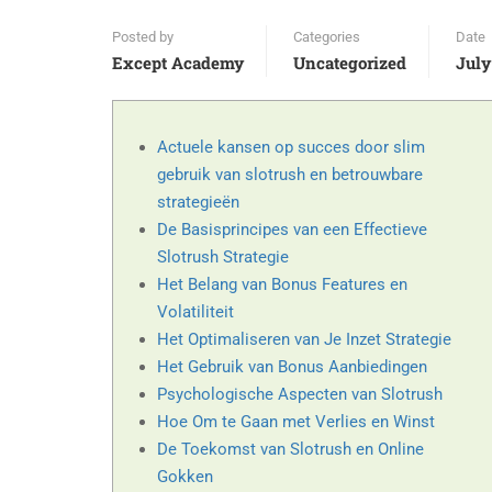
Posted by
Categories
Date
Except Academy
Uncategorized
July
Actuele kansen op succes door slim
gebruik van slotrush en betrouwbare
strategieën
De Basisprincipes van een Effectieve
Slotrush Strategie
Het Belang van Bonus Features en
Volatiliteit
Het Optimaliseren van Je Inzet Strategie
Het Gebruik van Bonus Aanbiedingen
Psychologische Aspecten van Slotrush
Hoe Om te Gaan met Verlies en Winst
De Toekomst van Slotrush en Online
Gokken