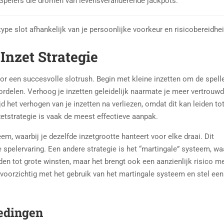
Spelers die dromen van levensveranderende jackpots.
 type slot afhankelijk van je persoonlijke voorkeur en risicobereidhei
Inzet Strategie
oor een succesvolle slotrush. Begin met kleine inzetten om de spell
ordelen. Verhoog je inzetten geleidelijk naarmate je meer vertrouwd
 het verhogen van je inzetten na verliezen, omdat dit kan leiden to
nzetstrategie is vaak de meest effectieve aanpak.
eem, waarbij je dezelfde inzetgrootte hanteert voor elke draai. Dit
e spelervaring. Een andere strategie is het “martingale” systeem, waa
eiden tot grote winsten, maar het brengt ook een aanzienlijk risico m
 voorzichtig met het gebruik van het martingale systeem en stel een
edingen