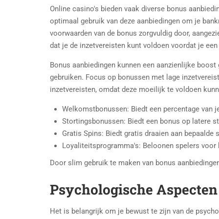
Online casino's bieden vaak diverse bonus aanbied
optimaal gebruik van deze aanbiedingen om je bankr
voorwaarden van de bonus zorgvuldig door, aangezie
dat je de inzetvereisten kunt voldoen voordat je ee
Bonus aanbiedingen kunnen een aanzienlijke boost g
gebruiken. Focus op bonussen met lage inzetvereis
inzetvereisten, omdat deze moeilijk te voldoen kunne
Welkomstbonussen: Biedt een percentage van je 
Stortingsbonussen: Biedt een bonus op latere st
Gratis Spins: Biedt gratis draaien aan bepaalde s
Loyaliteitsprogramma's: Beloonen spelers voor 
Door slim gebruik te maken van bonus aanbiedingen, 
Psychologische Aspecten
Het is belangrijk om je bewust te zijn van de psyc