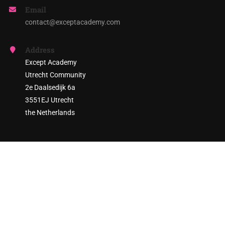
Email
contact@exceptacademy.com
Address
Except Academy
Utrecht Community
2e Daalsedijk 6a
3551EJ Utrecht
the Netherlands
ARE YOU READY TO ENGAGE?
Join thousands of sustainability practitioners and create a
more sustainable society!