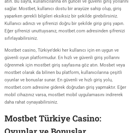
atın. Bu sayfa, kullanıcılarına en güncel ve güvenli giriş yollarını
sağlar. Mostbet, kullanıcı dostu bir arayüze sahip olup, giriş
yaparken gerekli bilgileri eksiksiz bir şekilde girebilirsiniz.
Kullanıcı adınızı ve şifrenizi doğru bir şekilde girip giriş yapın.
Eğer şifrenizi unuttuysanız, mostbet.com adresinden şifrenizi
sıfırlayabilirsiniz.
Mostbet casino, Türkiye’deki her kullanıcı için en uygun ve
güvenli oyun platformudur. En hızlı ve güvenli giriş yollarını
öğrenmek için mostbet giriş sayfasına göz atın. Mosbet veya
mostbet olarak da bilinen bu platform, kullanıcılarına çeşitli
oyunlar ve bonuslar sunar. En güvenli ve hızlı giriş yolu,
mostbet.com adresine giderek doğrudan giriş yapmaktır. Eğer
mobil cihazınız varsa, mostbet mobil uygulamasını indirerek
daha rahat oynayabilirsiniz.
Mostbet Türkiye Casino:
Oyunlar ve Bonuslar