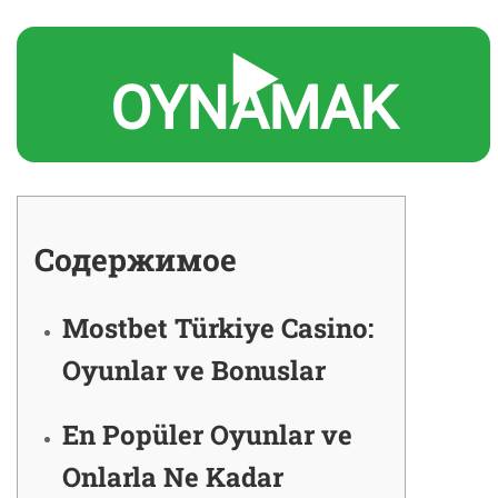
▶️
OYNAMAK
Содержимое
Mostbet Türkiye Casino:
Oyunlar ve Bonuslar
En Popüler Oyunlar ve
Onlarla Ne Kadar