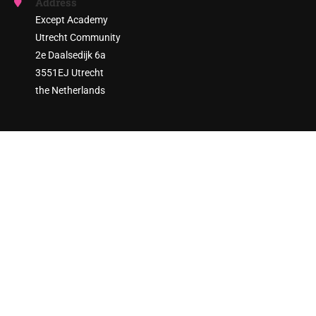
Address
Except Academy
Utrecht Community
2e Daalsedijk 6a
3551EJ Utrecht
the Netherlands
ARE YOU READY TO ENGAGE?
Join thousands of sustainability practitioners and create a
more sustainable society!
GET STARTED