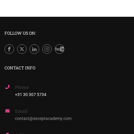
FOLLOW US ON:
CONTACT INFO
Phone
+31 30 307 5734
Email
contact@exceptacademy.com