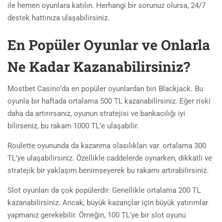
ile hemen oyunlara katılın. Herhangi bir sorunuz olursa, 24/7
destek hattınıza ulaşabilirsiniz.
En Popüler Oyunlar ve Onlarla
Ne Kadar Kazanabilirsiniz?
Mostbet Casino’da en popüler oyunlardan biri Blackjack. Bu
oyunla bir haftada ortalama 500 TL kazanabilirsiniz. Eğer riski
daha da artırırsanız, oyunun stratejisi ve bankacılığı iyi
bilirseniz, bu rakam 1000 TL’e ulaşabilir.
Roulette oyununda da kazanma olasılıkları var. ortalama 300
TL’ye ulaşabilirsiniz. Özellikle caddelerde oynarken, dikkatli ve
stratejik bir yaklaşım benimseyerek bu rakamı artırabilirsiniz.
Slot oyunları da çok popülerdir. Genellikle ortalama 200 TL
kazanabilirsiniz. Ancak, büyük kazançlar için büyük yatırımlar
yapmanız gerekebilir. Örneğin, 100 TL’ye bir slot oyunu