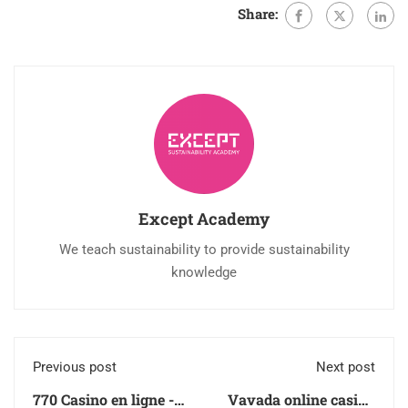
Share:
Except Academy
We teach sustainability to provide sustainability
knowledge
Previous post
Next post
770 Casino en ligne -
Vavada online casino