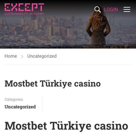
LOGIN
Home
Uncategorized
Mostbet Türkiye casino
Categories
Uncategorized
Mostbet Türkiye casino