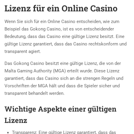
Lizenz für ein Online Casino
Wenn Sie sich für ein Online Casino entscheiden, wie zum
Beispiel das Gokong Casino, ist es von entscheidender
Bedeutung, dass das Casino eine gültige Lizenz besitzt. Eine
gültige Lizenz garantiert, dass das Casino rechtskonform und
transparent agiert.
Das Gokong Casino besitzt eine gültige Lizenz, die von der
Malta Gaming Authority (MGA) erteilt wurde. Diese Lizenz
garantiert, dass das Casino sich an die strengen Regeln und
Vorschriften der MGA hält und dass die Spieler sicher und
transparent behandelt werden.
Wichtige Aspekte einer gültigen
Lizenz
Transparenz: Eine gültige Lizenz garantiert, dass das