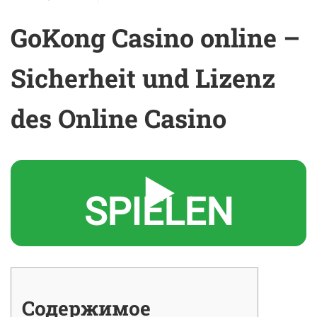
GoKong Casino online –
Sicherheit und Lizenz
des Online Casino
▶️
SPIELEN
Содержимое