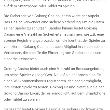
zugänglich, dank seiner Gokong Casino App, die es ermöglicht,
auf dem Smartphone oder Tablet zu spielen.
Die Sicherheit von Gokong Casino ist ein wichtiger Aspekt.
Das Casino verwendet eine sichere Verbindung, um die Daten
seiner Spieler zu schützen. Darüber hinaus bietet Gokong
Casino eine Vielzahl an Sicherheitsmaßnahmen, wie z.B. eine
strenge Registrierungsprozedur, um die Identität der Spieler zu
verifizieren. Gokong Casino ist auch Mitglied in verschiedenen
Verbänden, die sich für die Förderung von Spielerschutz und -
sicherheit einsetzen.
Gokong Casino bietet auch eine Vielzahl an Bonusangeboten,
um seine Spieler zu begrüßen. Neue Spieler können sich für
einen Willkommensbonus registrieren, der ihnen ermöglicht,
ihre ersten Spiele zu testen. Gokong Casino bietet auch einen
Gokong Casino Login, der es ermöglicht, auf dem Smartphone
oder Tablet zu spielen.
Insgesamt bietet Gokong Casino eine sichere und lizenzierte