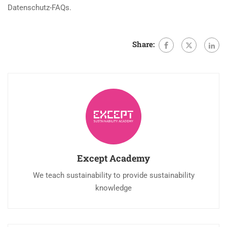
Datenschutz-FAQs.
Share:
Except Academy
We teach sustainability to provide sustainability
knowledge