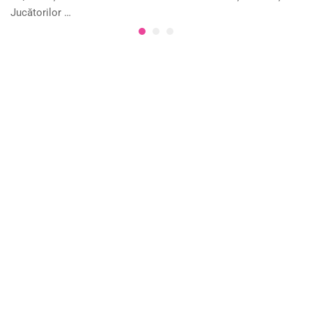
Jucătorilor …