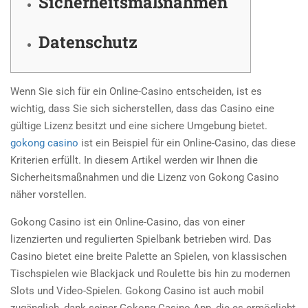
Sicherheitsmaßnahmen
Datenschutz
Wenn Sie sich für ein Online-Casino entscheiden, ist es
wichtig, dass Sie sich sicherstellen, dass das Casino eine
gültige Lizenz besitzt und eine sichere Umgebung bietet.
gokong casino
ist ein Beispiel für ein Online-Casino, das diese
Kriterien erfüllt. In diesem Artikel werden wir Ihnen die
Sicherheitsmaßnahmen und die Lizenz von Gokong Casino
näher vorstellen.
Gokong Casino ist ein Online-Casino, das von einer
lizenzierten und regulierten Spielbank betrieben wird. Das
Casino bietet eine breite Palette an Spielen, von klassischen
Tischspielen wie Blackjack und Roulette bis hin zu modernen
Slots und Video-Spielen. Gokong Casino ist auch mobil