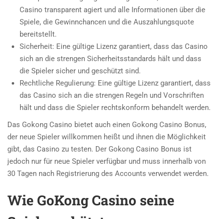
Casino transparent agiert und alle Informationen über die
Spiele, die Gewinnchancen und die Auszahlungsquote
bereitstellt.
Sicherheit: Eine gültige Lizenz garantiert, dass das Casino
sich an die strengen Sicherheitsstandards hält und dass
die Spieler sicher und geschützt sind.
Rechtliche Regulierung: Eine gültige Lizenz garantiert, dass
das Casino sich an die strengen Regeln und Vorschriften
hält und dass die Spieler rechtskonform behandelt werden.
Das Gokong Casino bietet auch einen Gokong Casino Bonus,
der neue Spieler willkommen heißt und ihnen die Möglichkeit
gibt, das Casino zu testen. Der Gokong Casino Bonus ist
jedoch nur für neue Spieler verfügbar und muss innerhalb von
30 Tagen nach Registrierung des Accounts verwendet werden.
Wie GoKong Casino seine