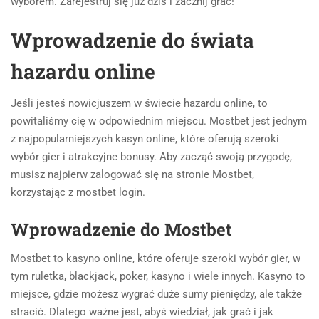
wyborem. Zarejestruj się już dziś i zacznij grać!
Wprowadzenie do świata
hazardu online
Jeśli jesteś nowicjuszem w świecie hazardu online, to
powitaliśmy cię w odpowiednim miejscu. Mostbet jest jednym
z najpopularniejszych kasyn online, które oferują szeroki
wybór gier i atrakcyjne bonusy. Aby zacząć swoją przygodę,
musisz najpierw zalogować się na stronie Mostbet,
korzystając z mostbet login.
Wprowadzenie do Mostbet
Mostbet to kasyno online, które oferuje szeroki wybór gier, w
tym ruletka, blackjack, poker, kasyno i wiele innych. Kasyno to
miejsce, gdzie możesz wygrać duże sumy pieniędzy, ale także
stracić. Dlatego ważne jest, abyś wiedział, jak grać i jak