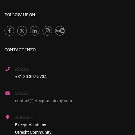
FOLLOW US ON:
CONTACT INFO
Phone
+31 30 307 5734
Email
contact@exceptacademy.com
Address
Except Academy
Utrecht Community