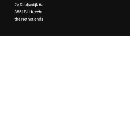
2e Daalsedijk 6a
3551EJ Utrecht
the Netherlands
ARE YOU READY TO ENGAGE?
Join thousands of sustainability practitioners and create a
more sustainable society!
GET STARTED