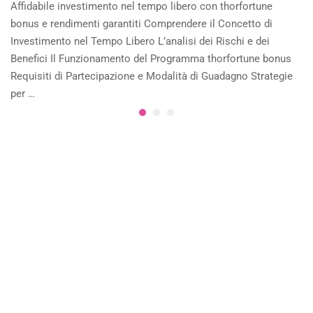
Affidabile investimento nel tempo libero con thorfortune
bonus e rendimenti garantiti Comprendere il Concetto di
Investimento nel Tempo Libero L’analisi dei Rischi e dei
Benefici Il Funzionamento del Programma thorfortune bonus
Requisiti di Partecipazione e Modalità di Guadagno Strategie
per …