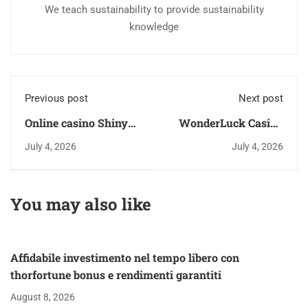
We teach sustainability to provide sustainability
knowledge
Previous post
Next post
Online casino Shiny
WonderLuck Casino
Wilds - Avis des
login - how to access
July 4, 2026
July 4, 2026
joueurs et réputation
your online casino
de la plateforme
account
You may also like
Affidabile investimento nel tempo libero con
thorfortune bonus e rendimenti garantiti
August 8, 2026