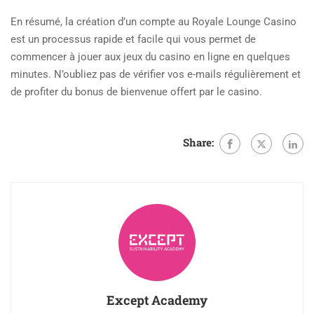
En résumé, la création d’un compte au Royale Lounge Casino
est un processus rapide et facile qui vous permet de
commencer à jouer aux jeux du casino en ligne en quelques
minutes. N’oubliez pas de vérifier vos e-mails régulièrement et
de profiter du bonus de bienvenue offert par le casino.
Share:
Except Academy