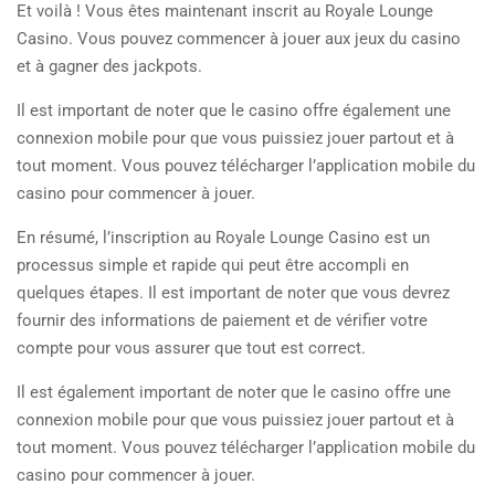
Et voilà ! Vous êtes maintenant inscrit au Royale Lounge
Casino. Vous pouvez commencer à jouer aux jeux du casino
et à gagner des jackpots.
Il est important de noter que le casino offre également une
connexion mobile pour que vous puissiez jouer partout et à
tout moment. Vous pouvez télécharger l’application mobile du
casino pour commencer à jouer.
En résumé, l’inscription au Royale Lounge Casino est un
processus simple et rapide qui peut être accompli en
quelques étapes. Il est important de noter que vous devrez
fournir des informations de paiement et de vérifier votre
compte pour vous assurer que tout est correct.
Il est également important de noter que le casino offre une
connexion mobile pour que vous puissiez jouer partout et à
tout moment. Vous pouvez télécharger l’application mobile du
casino pour commencer à jouer.