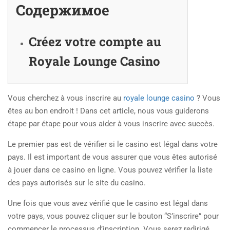
Содержимое
Créez votre compte au
Royale Lounge Casino
Vous cherchez à vous inscrire au
royale lounge casino
? Vous
êtes au bon endroit ! Dans cet article, nous vous guiderons
étape par étape pour vous aider à vous inscrire avec succès.
Le premier pas est de vérifier si le casino est légal dans votre
pays. Il est important de vous assurer que vous êtes autorisé
à jouer dans ce casino en ligne. Vous pouvez vérifier la liste
des pays autorisés sur le site du casino.
Une fois que vous avez vérifié que le casino est légal dans
votre pays, vous pouvez cliquer sur le bouton “S’inscrire” pour
commencer le processus d’inscription. Vous serez redirigé