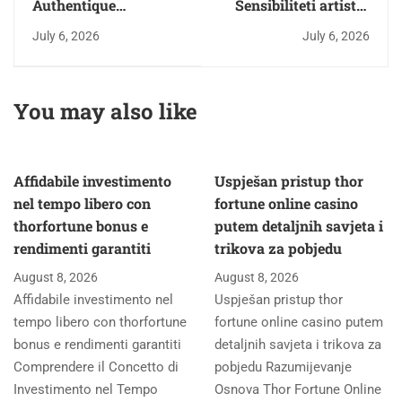
Authentique
Sensibiliteti artistik
immersion, explorez
dhe
July 6, 2026
July 6, 2026
les plaisirs infinis du
https://www.fastnewsalba
casino en ligne et
sjellin histori të
gagnez gros
paharrueshme për
You may also like
publikun tonë
Affidabile investimento
Uspješan pristup thor
nel tempo libero con
fortune online casino
thorfortune bonus e
putem detaljnih savjeta i
rendimenti garantiti
trikova za pobjedu
August 8, 2026
August 8, 2026
Affidabile investimento nel
Uspješan pristup thor
tempo libero con thorfortune
fortune online casino putem
bonus e rendimenti garantiti
detaljnih savjeta i trikova za
Comprendere il Concetto di
pobjedu Razumijevanje
Investimento nel Tempo
Osnova Thor Fortune Online