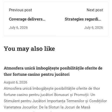
Previous post
Next post
Coverage delivers
Strategies regarding
latest news around
risks within
July 6, 2026
July 6, 2026
https://thebusinessnews.in/category/sports
https://yourtownnews.ca/c
for avid fans
gambling, explained
clearly
You may also like
Atmosfera unică îmbogățește posibilitățile oferite de
thor fortune casino pentru jucători
August 6, 2026
Atmosfera unică îmbogățește posibilitățile oferite de thor
fortune casino pentru jucători Bonusuri și Promoții: Un
Stimulent pentru Jucători Importanța Termenilor și Condițiilor
Varietatea Jocurilor: De la Sloturi la Jocuri de Masă