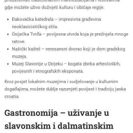
prisustvovati tradicionalnim manifestacijama i festivalima
gdje možete uživo doživjeti kulturu i običaje regije.
Đakovačka katedrala – impresivna građevina
neoklasicističkog stila.
Osiječka Tvrđa – povijesna utvrda koja je preživjela mnoge
ratove.
Našićki kaštel – renesansni dvorac koji je dom gradskog
muzeja.
Muzej Slavonije u Osijeku – bogata zbirka arheoloških,
povijesnih i etnografskih eksponata.
Kroz posjet lokalnim muzejima i sudjelovanje u kulturnim
događajima, možete dublje razumjeti povijest i tradiciju jaska
croatia.
Gastronomija – uživanje u
slavonskim i dalmatinskim