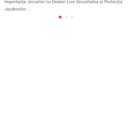
Importanța Jocurilor cu Dealeri Live Securitatea și Protecția
Jucătorilor …