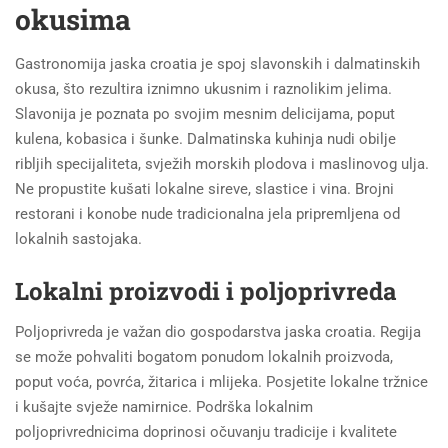
okusima
Gastronomija jaska croatia je spoj slavonskih i dalmatinskih
okusa, što rezultira iznimno ukusnim i raznolikim jelima.
Slavonija je poznata po svojim mesnim delicijama, poput
kulena, kobasica i šunke. Dalmatinska kuhinja nudi obilje
ribljih specijaliteta, svježih morskih plodova i maslinovog ulja.
Ne propustite kušati lokalne sireve, slastice i vina. Brojni
restorani i konobe nude tradicionalna jela pripremljena od
lokalnih sastojaka.
Lokalni proizvodi i poljoprivreda
Poljoprivreda je važan dio gospodarstva jaska croatia. Regija
se može pohvaliti bogatom ponudom lokalnih proizvoda,
poput voća, povrća, žitarica i mlijeka. Posjetite lokalne tržnice
i kušajte svježe namirnice. Podrška lokalnim
poljoprivrednicima doprinosi očuvanju tradicije i kvalitete