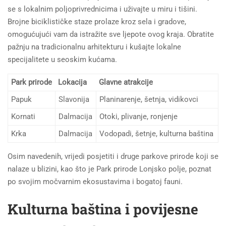
se s lokalnim poljoprivrednicima i uživajte u miru i tišini.
Brojne biciklističke staze prolaze kroz sela i gradove,
omogućujući vam da istražite sve ljepote ovog kraja. Obratite
pažnju na tradicionalnu arhitekturu i kušajte lokalne
specijalitete u seoskim kućama.
Park prirode
Lokacija
Glavne atrakcije
Papuk
Slavonija
Planinarenje, šetnja, vidikovci
Kornati
Dalmacija
Otoki, plivanje, ronjenje
Krka
Dalmacija
Vodopadi, šetnje, kulturna baština
Osim navedenih, vrijedi posjetiti i druge parkove prirode koji se
nalaze u blizini, kao što je Park prirode Lonjsko polje, poznat
po svojim močvarnim ekosustavima i bogatoj fauni.
Kulturna baština i povijesne