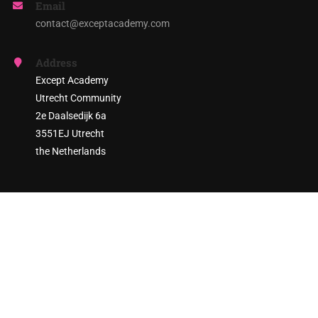
Email
contact@exceptacademy.com
Address
Except Academy
Utrecht Community
2e Daalsedijk 6a
3551EJ Utrecht
the Netherlands
ARE YOU READY TO ENGAGE?
Join thousands of sustainability practitioners and create a
more sustainable society!