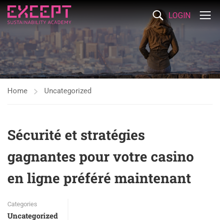
LOGIN
Home
Uncategorized
Sécurité et stratégies
gagnantes pour votre casino
en ligne préféré maintenant
Categories
Uncategorized