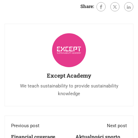
Share:
Except Academy
We teach sustainability to provide sustainability
knowledge
Previous post
Next post
Financial coverage
Aktualności sportowe