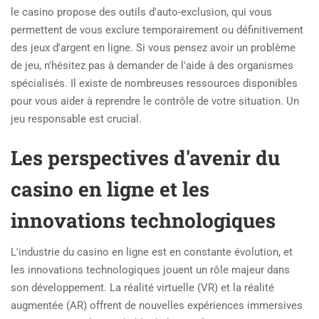
le casino propose des outils d'auto-exclusion, qui vous
permettent de vous exclure temporairement ou définitivement
des jeux d'argent en ligne. Si vous pensez avoir un problème
de jeu, n'hésitez pas à demander de l'aide à des organismes
spécialisés. Il existe de nombreuses ressources disponibles
pour vous aider à reprendre le contrôle de votre situation. Un
jeu responsable est crucial.
Les perspectives d'avenir du
casino en ligne et les
innovations technologiques
L'industrie du casino en ligne est en constante évolution, et
les innovations technologiques jouent un rôle majeur dans
son développement. La réalité virtuelle (VR) et la réalité
augmentée (AR) offrent de nouvelles expériences immersives