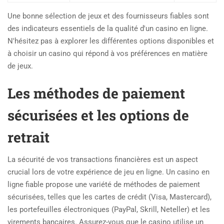
Une bonne sélection de jeux et des fournisseurs fiables sont
des indicateurs essentiels de la qualité d'un casino en ligne.
N'hésitez pas à explorer les différentes options disponibles et
à choisir un casino qui répond à vos préférences en matière
de jeux.
Les méthodes de paiement
sécurisées et les options de
retrait
La sécurité de vos transactions financières est un aspect
crucial lors de votre expérience de jeu en ligne. Un casino en
ligne fiable propose une variété de méthodes de paiement
sécurisées, telles que les cartes de crédit (Visa, Mastercard),
les portefeuilles électroniques (PayPal, Skrill, Neteller) et les
virements bancaires. Assurez-vous que le casino utilise un