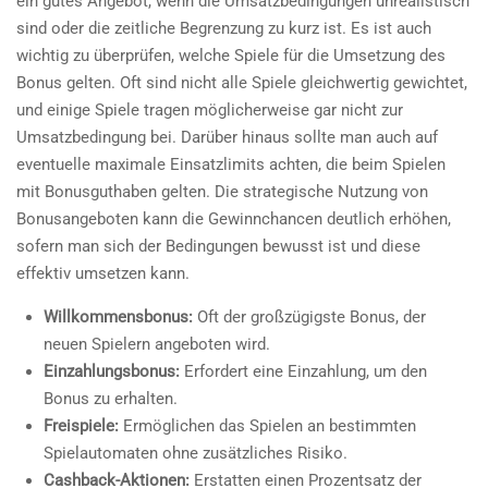
ein gutes Angebot, wenn die Umsatzbedingungen unrealistisch
sind oder die zeitliche Begrenzung zu kurz ist. Es ist auch
wichtig zu überprüfen, welche Spiele für die Umsetzung des
Bonus gelten. Oft sind nicht alle Spiele gleichwertig gewichtet,
und einige Spiele tragen möglicherweise gar nicht zur
Umsatzbedingung bei. Darüber hinaus sollte man auch auf
eventuelle maximale Einsatzlimits achten, die beim Spielen
mit Bonusguthaben gelten. Die strategische Nutzung von
Bonusangeboten kann die Gewinnchancen deutlich erhöhen,
sofern man sich der Bedingungen bewusst ist und diese
effektiv umsetzen kann.
Willkommensbonus:
Oft der großzügigste Bonus, der
neuen Spielern angeboten wird.
Einzahlungsbonus:
Erfordert eine Einzahlung, um den
Bonus zu erhalten.
Freispiele:
Ermöglichen das Spielen an bestimmten
Spielautomaten ohne zusätzliches Risiko.
Cashback-Aktionen:
Erstatten einen Prozentsatz der