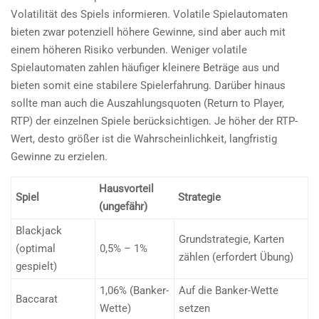
Volatilität des Spiels informieren. Volatile Spielautomaten
bieten zwar potenziell höhere Gewinne, sind aber auch mit
einem höheren Risiko verbunden. Weniger volatile
Spielautomaten zahlen häufiger kleinere Beträge aus und
bieten somit eine stabilere Spielerfahrung. Darüber hinaus
sollte man auch die Auszahlungsquoten (Return to Player,
RTP) der einzelnen Spiele berücksichtigen. Je höher der RTP-
Wert, desto größer ist die Wahrscheinlichkeit, langfristig
Gewinne zu erzielen.
Hausvorteil
Spiel
Strategie
(ungefähr)
Blackjack
Grundstrategie, Karten
(optimal
0,5% – 1%
zählen (erfordert Übung)
gespielt)
1,06% (Banker-
Auf die Banker-Wette
Baccarat
Wette)
setzen