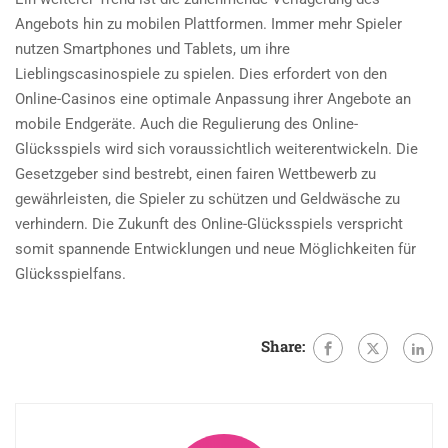
Angebots hin zu mobilen Plattformen. Immer mehr Spieler
nutzen Smartphones und Tablets, um ihre
Lieblingscasinospiele zu spielen. Dies erfordert von den
Online-Casinos eine optimale Anpassung ihrer Angebote an
mobile Endgeräte. Auch die Regulierung des Online-
Glücksspiels wird sich voraussichtlich weiterentwickeln. Die
Gesetzgeber sind bestrebt, einen fairen Wettbewerb zu
gewährleisten, die Spieler zu schützen und Geldwäsche zu
verhindern. Die Zukunft des Online-Glücksspiels verspricht
somit spannende Entwicklungen und neue Möglichkeiten für
Glücksspielfans.
Share: