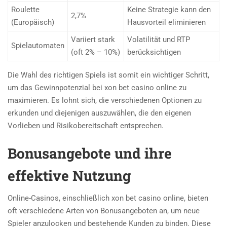
Roulette
Keine Strategie kann den
2,7%
(Europäisch)
Hausvorteil eliminieren
Variiert stark
Volatilität und RTP
Spielautomaten
(oft 2% – 10%)
berücksichtigen
Die Wahl des richtigen Spiels ist somit ein wichtiger Schritt,
um das Gewinnpotenzial bei xon bet casino online zu
maximieren. Es lohnt sich, die verschiedenen Optionen zu
erkunden und diejenigen auszuwählen, die den eigenen
Vorlieben und Risikobereitschaft entsprechen.
Bonusangebote und ihre
effektive Nutzung
Online-Casinos, einschließlich xon bet casino online, bieten
oft verschiedene Arten von Bonusangeboten an, um neue
Spieler anzulocken und bestehende Kunden zu binden. Diese