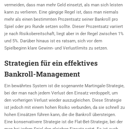
vermeiden, dass man mehr Geld einsetzt, als man sich leisten
kann zu verlieren. Eine gängige Regel ist, dass man niemals
mehr als einen bestimmten Prozentsatz seiner Bankroll pro
Spiel oder pro Runde setzen sollte. Dieser Prozentsatz variiert
je nach Risikobereitschaft, liegt aber in der Regel zwischen 1%
und 5%. Darüber hinaus ist es ratsam, sich vor dem
Spielbeginn klare Gewinn- und Verlustlimits zu setzen.
Strategien für ein effektives
Bankroll-Management
Ein bewährtes System ist die sogenannte Martingale-Strategie,
bei der man nach jedem Verlust den Einsatz verdoppelt, um
den vorherigen Verlust wieder auszugleichen. Diese Strategie
ist jedoch mit einem hohen Risiko verbunden, da sie schnell zu
hohen Einsätzen führen kann, die die Bankroll übersteigen.
Eine konservativere Strategie ist die Flat-Bet-Strategie, bei der