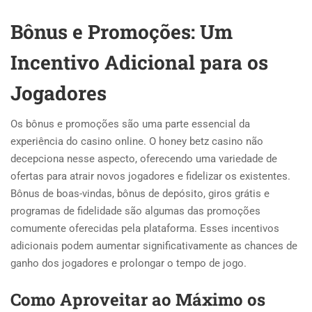
Bônus e Promoções: Um
Incentivo Adicional para os
Jogadores
Os bônus e promoções são uma parte essencial da
experiência do casino online. O honey betz casino não
decepciona nesse aspecto, oferecendo uma variedade de
ofertas para atrair novos jogadores e fidelizar os existentes.
Bônus de boas-vindas, bônus de depósito, giros grátis e
programas de fidelidade são algumas das promoções
comumente oferecidas pela plataforma. Esses incentivos
adicionais podem aumentar significativamente as chances de
ganho dos jogadores e prolongar o tempo de jogo.
Como Aproveitar ao Máximo os