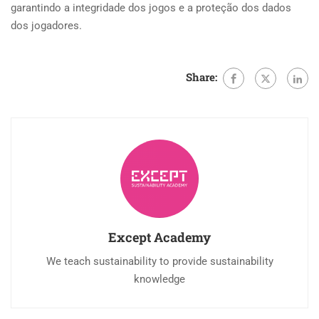
garantindo a integridade dos jogos e a proteção dos dados
dos jogadores.
Share:
Except Academy
We teach sustainability to provide sustainability
knowledge