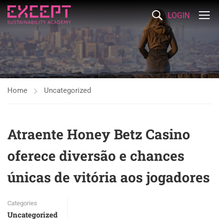
LOGIN
Home
Uncategorized
Atraente Honey Betz Casino
oferece diversão e chances
únicas de vitória aos jogadores
Categories
Uncategorized