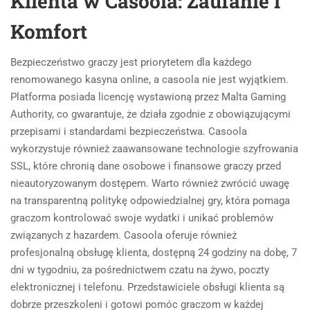
Klienta w Casoola: Zaufanie i
Komfort
Bezpieczeństwo graczy jest priorytetem dla każdego
renomowanego kasyna online, a casoola nie jest wyjątkiem.
Platforma posiada licencję wystawioną przez Malta Gaming
Authority, co gwarantuje, że działa zgodnie z obowiązującymi
przepisami i standardami bezpieczeństwa. Casoola
wykorzystuje również zaawansowane technologie szyfrowania
SSL, które chronią dane osobowe i finansowe graczy przed
nieautoryzowanym dostępem. Warto również zwrócić uwagę
na transparentną politykę odpowiedzialnej gry, która pomaga
graczom kontrolować swoje wydatki i unikać problemów
związanych z hazardem. Casoola oferuje również
profesjonalną obsługę klienta, dostępną 24 godziny na dobę, 7
dni w tygodniu, za pośrednictwem czatu na żywo, poczty
elektronicznej i telefonu. Przedstawiciele obsługi klienta są
dobrze przeszkoleni i gotowi pomóc graczom w każdej