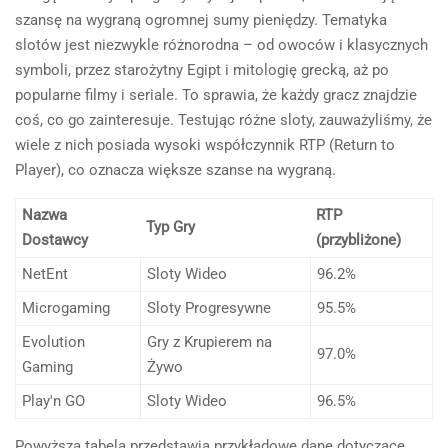
szansę na wygraną ogromnej sumy pieniędzy. Tematyka
slotów jest niezwykle różnorodna – od owoców i klasycznych
symboli, przez starożytny Egipt i mitologię grecką, aż po
popularne filmy i seriale. To sprawia, że każdy gracz znajdzie
coś, co go zainteresuje. Testując różne sloty, zauważyliśmy, że
wiele z nich posiada wysoki współczynnik RTP (Return to
Player), co oznacza większe szanse na wygraną.
Nazwa
RTP
Typ Gry
Dostawcy
(przybliżone)
NetEnt
Sloty Wideo
96.2%
Microgaming
Sloty Progresywne
95.5%
Evolution
Gry z Krupierem na
97.0%
Gaming
Żywo
Play'n GO
Sloty Wideo
96.5%
Powyższa tabela przedstawia przykładowe dane dotyczące