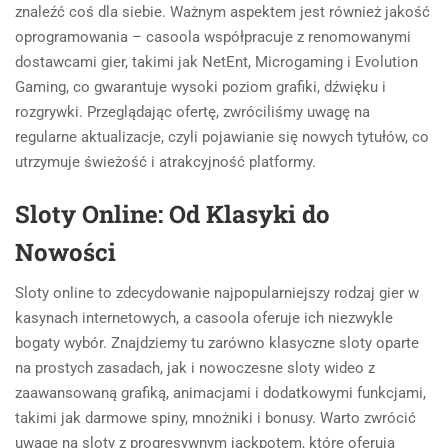
znaleźć coś dla siebie. Ważnym aspektem jest również jakość
oprogramowania – casoola współpracuje z renomowanymi
dostawcami gier, takimi jak NetEnt, Microgaming i Evolution
Gaming, co gwarantuje wysoki poziom grafiki, dźwięku i
rozgrywki. Przeglądając ofertę, zwróciliśmy uwagę na
regularne aktualizacje, czyli pojawianie się nowych tytułów, co
utrzymuje świeżość i atrakcyjność platformy.
Sloty Online: Od Klasyki do
Nowości
Sloty online to zdecydowanie najpopularniejszy rodzaj gier w
kasynach internetowych, a casoola oferuje ich niezwykle
bogaty wybór. Znajdziemy tu zarówno klasyczne sloty oparte
na prostych zasadach, jak i nowoczesne sloty wideo z
zaawansowaną grafiką, animacjami i dodatkowymi funkcjami,
takimi jak darmowe spiny, mnożniki i bonusy. Warto zwrócić
uwagę na sloty z progresywnym jackpotem, które oferują