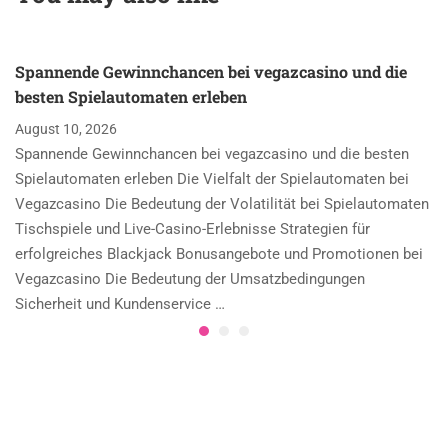
Spannende Gewinnchancen bei vegazcasino und die
besten Spielautomaten erleben
August 10, 2026
Spannende Gewinnchancen bei vegazcasino und die besten
Spielautomaten erleben Die Vielfalt der Spielautomaten bei
Vegazcasino Die Bedeutung der Volatilität bei Spielautomaten
Tischspiele und Live-Casino-Erlebnisse Strategien für
erfolgreiches Blackjack Bonusangebote und Promotionen bei
Vegazcasino Die Bedeutung der Umsatzbedingungen
Sicherheit und Kundenservice …