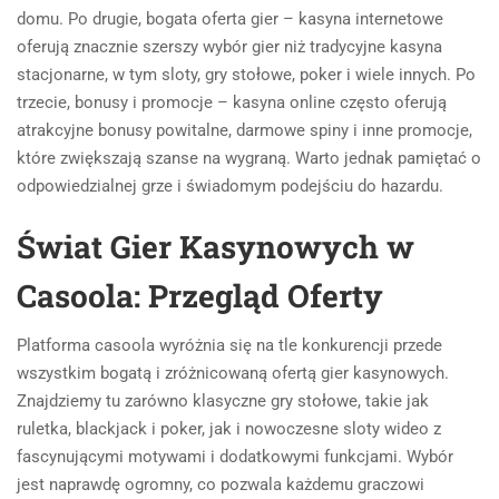
domu. Po drugie, bogata oferta gier – kasyna internetowe
oferują znacznie szerszy wybór gier niż tradycyjne kasyna
stacjonarne, w tym sloty, gry stołowe, poker i wiele innych. Po
trzecie, bonusy i promocje – kasyna online często oferują
atrakcyjne bonusy powitalne, darmowe spiny i inne promocje,
które zwiększają szanse na wygraną. Warto jednak pamiętać o
odpowiedzialnej grze i świadomym podejściu do hazardu.
Świat Gier Kasynowych w
Casoola: Przegląd Oferty
Platforma casoola wyróżnia się na tle konkurencji przede
wszystkim bogatą i zróżnicowaną ofertą gier kasynowych.
Znajdziemy tu zarówno klasyczne gry stołowe, takie jak
ruletka, blackjack i poker, jak i nowoczesne sloty wideo z
fascynującymi motywami i dodatkowymi funkcjami. Wybór
jest naprawdę ogromny, co pozwala każdemu graczowi