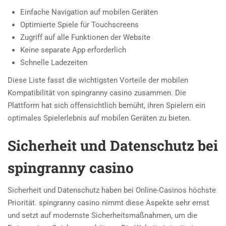
Einfache Navigation auf mobilen Geräten
Optimierte Spiele für Touchscreens
Zugriff auf alle Funktionen der Website
Keine separate App erforderlich
Schnelle Ladezeiten
Diese Liste fasst die wichtigsten Vorteile der mobilen
Kompatibilität von spingranny casino zusammen. Die
Plattform hat sich offensichtlich bemüht, ihren Spielern ein
optimales Spielerlebnis auf mobilen Geräten zu bieten.
Sicherheit und Datenschutz bei
spingranny casino
Sicherheit und Datenschutz haben bei Online-Casinos höchste
Priorität. spingranny casino nimmt diese Aspekte sehr ernst
und setzt auf modernste Sicherheitsmaßnahmen, um die