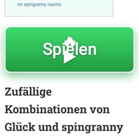
im spingranny casino
🔥
Spielen
▶️
Zufällige
Kombinationen von
Glück und spingranny