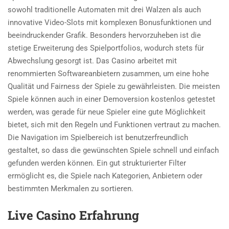
sowohl traditionelle Automaten mit drei Walzen als auch
innovative Video-Slots mit komplexen Bonusfunktionen und
beeindruckender Grafik. Besonders hervorzuheben ist die
stetige Erweiterung des Spielportfolios, wodurch stets für
Abwechslung gesorgt ist. Das Casino arbeitet mit
renommierten Softwareanbietern zusammen, um eine hohe
Qualität und Fairness der Spiele zu gewährleisten. Die meisten
Spiele können auch in einer Demoversion kostenlos getestet
werden, was gerade für neue Spieler eine gute Möglichkeit
bietet, sich mit den Regeln und Funktionen vertraut zu machen.
Die Navigation im Spielbereich ist benutzerfreundlich
gestaltet, so dass die gewünschten Spiele schnell und einfach
gefunden werden können. Ein gut strukturierter Filter
ermöglicht es, die Spiele nach Kategorien, Anbietern oder
bestimmten Merkmalen zu sortieren.
Live Casino Erfahrung