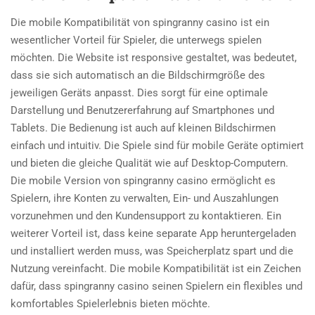
Die mobile Kompatibilität von spingranny casino ist ein
wesentlicher Vorteil für Spieler, die unterwegs spielen
möchten. Die Website ist responsive gestaltet, was bedeutet,
dass sie sich automatisch an die Bildschirmgröße des
jeweiligen Geräts anpasst. Dies sorgt für eine optimale
Darstellung und Benutzererfahrung auf Smartphones und
Tablets. Die Bedienung ist auch auf kleinen Bildschirmen
einfach und intuitiv. Die Spiele sind für mobile Geräte optimiert
und bieten die gleiche Qualität wie auf Desktop-Computern.
Die mobile Version von spingranny casino ermöglicht es
Spielern, ihre Konten zu verwalten, Ein- und Auszahlungen
vorzunehmen und den Kundensupport zu kontaktieren. Ein
weiterer Vorteil ist, dass keine separate App heruntergeladen
und installiert werden muss, was Speicherplatz spart und die
Nutzung vereinfacht. Die mobile Kompatibilität ist ein Zeichen
dafür, dass spingranny casino seinen Spielern ein flexibles und
komfortables Spielerlebnis bieten möchte.