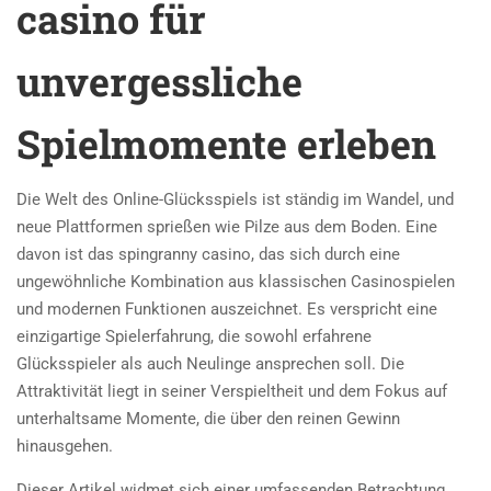
casino für
unvergessliche
Spielmomente erleben
Die Welt des Online-Glücksspiels ist ständig im Wandel, und
neue Plattformen sprießen wie Pilze aus dem Boden. Eine
davon ist das
spingranny casino
, das sich durch eine
ungewöhnliche Kombination aus klassischen Casinospielen
und modernen Funktionen auszeichnet. Es verspricht eine
einzigartige Spielerfahrung, die sowohl erfahrene
Glücksspieler als auch Neulinge ansprechen soll. Die
Attraktivität liegt in seiner Verspieltheit und dem Fokus auf
unterhaltsame Momente, die über den reinen Gewinn
hinausgehen.
Dieser Artikel widmet sich einer umfassenden Betrachtung