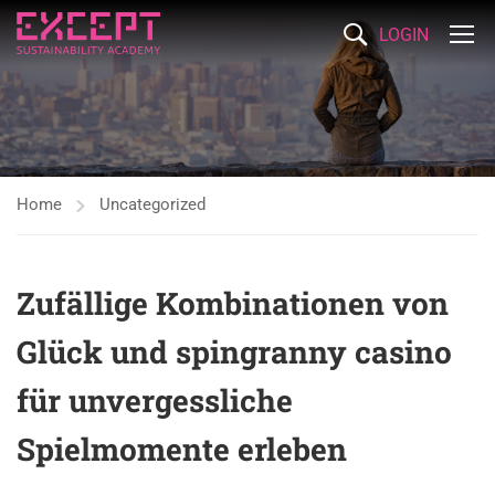
LOGIN
Home
Uncategorized
Zufällige Kombinationen von
Glück und spingranny casino
für unvergessliche
Spielmomente erleben