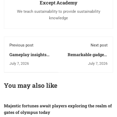
Except Academy
We teach sustainability to provide sustainability
knowledge
Previous post
Next post
Gameplay insights
Remarkable gadgets
and casino villento
and
July 7, 2026
July 7, 2026
experiences for
https://www.ghnews1.com/
discerning
shaping modern
enthusiasts
lifestyles now
You may also like
Majestic fortunes await players exploring the realm of
gates of olympus today