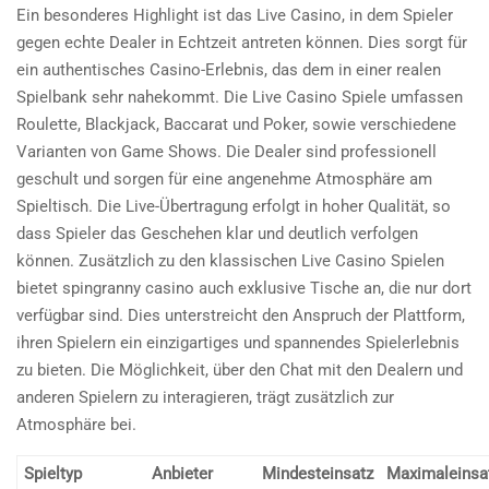
Ein besonderes Highlight ist das Live Casino, in dem Spieler
gegen echte Dealer in Echtzeit antreten können. Dies sorgt für
ein authentisches Casino-Erlebnis, das dem in einer realen
Spielbank sehr nahekommt. Die Live Casino Spiele umfassen
Roulette, Blackjack, Baccarat und Poker, sowie verschiedene
Varianten von Game Shows. Die Dealer sind professionell
geschult und sorgen für eine angenehme Atmosphäre am
Spieltisch. Die Live-Übertragung erfolgt in hoher Qualität, so
dass Spieler das Geschehen klar und deutlich verfolgen
können. Zusätzlich zu den klassischen Live Casino Spielen
bietet spingranny casino auch exklusive Tische an, die nur dort
verfügbar sind. Dies unterstreicht den Anspruch der Plattform,
ihren Spielern ein einzigartiges und spannendes Spielerlebnis
zu bieten. Die Möglichkeit, über den Chat mit den Dealern und
anderen Spielern zu interagieren, trägt zusätzlich zur
Atmosphäre bei.
Spieltyp
Anbieter
Mindesteinsatz
Maximaleinsa