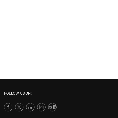
FOLLOW US ON: