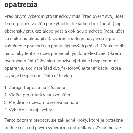
opatrenia
Pred prvým výberom prostriedkov musí hráč overiť svoj účet.
Tento proces zahŕňa poskytnutie dokladu o totožnosti (napr.
občiansky preukaz alebo pas) a dokladu o adrese (napr. účet
za elektrinu alebo plyn). Overenie účtu je nevyhnutné pre
zabránenie podvodov a praniu špinavých peňazí. 22casino dbá
na to, aby tento proces prebiehal rýchlo a efektívne. Okrem
overovania účtu 22casino používa aj ďalšie bezpečnostné
opatrenia, ako napríklad dvojfaktorovú autentifikáciu, ktorá
zvyšuje bezpečnosť účtu ešte viac.
Zaregistrujte sa na 22casino
Vložte prostriedky na svoj účet
Prejdite procesom overovania účtu
Vyberte si svoje výhry
Tento zoznam predstavuje základné kroky, ktoré je potrebné
podniknúť pred prvým výberom prostriedkov z 22casino. Je