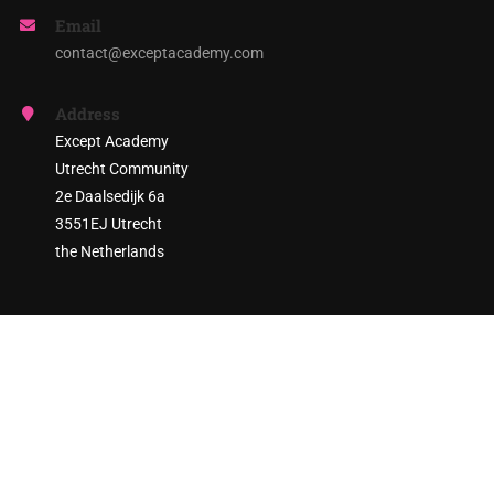
Email
contact@exceptacademy.com
Address
Except Academy
Utrecht Community
2e Daalsedijk 6a
3551EJ Utrecht
the Netherlands
ARE YOU READY TO ENGAGE?
Join thousands of sustainability practitioners and create a