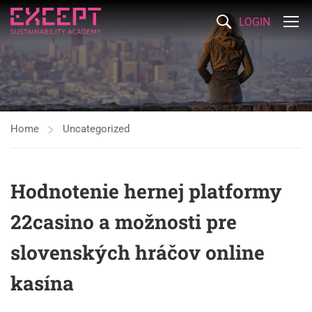
LOGIN
Home
Uncategorized
Hodnotenie hernej platformy
22casino a možnosti pre
slovenských hráčov online
kasína