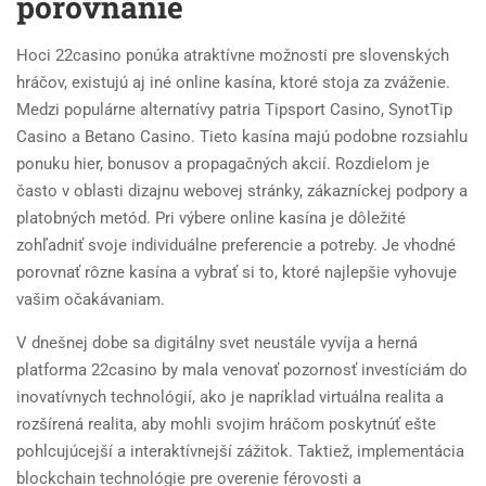
porovnanie
Hoci 22casino ponúka atraktívne možnosti pre slovenských
hráčov, existujú aj iné online kasína, ktoré stoja za zváženie.
Medzi populárne alternatívy patria Tipsport Casino, SynotTip
Casino a Betano Casino. Tieto kasína majú podobne rozsiahlu
ponuku hier, bonusov a propagačných akcií. Rozdielom je
často v oblasti dizajnu webovej stránky, zákazníckej podpory a
platobných metód. Pri výbere online kasína je dôležité
zohľadniť svoje individuálne preferencie a potreby. Je vhodné
porovnať rôzne kasína a vybrať si to, ktoré najlepšie vyhovuje
vašim očakávaniam.
V dnešnej dobe sa digitálny svet neustále vyvíja a herná
platforma 22casino by mala venovať pozornosť investíciám do
inovatívnych technológií, ako je napríklad virtuálna realita a
rozšírená realita, aby mohli svojim hráčom poskytnúť ešte
pohlcujúcejší a interaktívnejší zážitok. Taktiež, implementácia
blockchain technológie pre overenie férovosti a