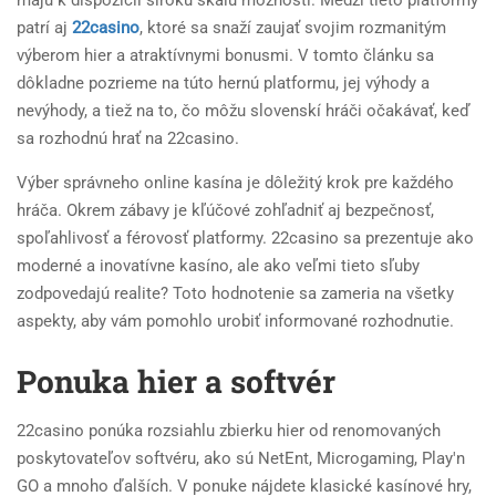
majú k dispozícii širokú škálu možností. Medzi tieto platformy
patrí aj
22casino
, ktoré sa snaží zaujať svojim rozmanitým
výberom hier a atraktívnymi bonusmi. V tomto článku sa
dôkladne pozrieme na túto hernú platformu, jej výhody a
nevýhody, a tiež na to, čo môžu slovenskí hráči očakávať, keď
sa rozhodnú hrať na 22casino.
Výber správneho online kasína je dôležitý krok pre každého
hráča. Okrem zábavy je kľúčové zohľadniť aj bezpečnosť,
spoľahlivosť a férovosť platformy. 22casino sa prezentuje ako
moderné a inovatívne kasíno, ale ako veľmi tieto sľuby
zodpovedajú realite? Toto hodnotenie sa zameria na všetky
aspekty, aby vám pomohlo urobiť informované rozhodnutie.
Ponuka hier a softvér
22casino ponúka rozsiahlu zbierku hier od renomovaných
poskytovateľov softvéru, ako sú NetEnt, Microgaming, Play'n
GO a mnoho ďalších. V ponuke nájdete klasické kasínové hry,