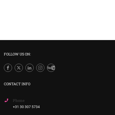
FOLLOW US ON:
CONTACT INFO
Phone
+31 30 307 5734