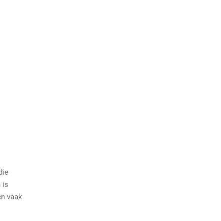
die
 is
en vaak