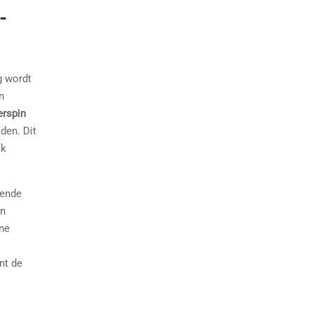
-
g wordt
n
erspin
den. Dit
ok
rende
en
ne
nt de