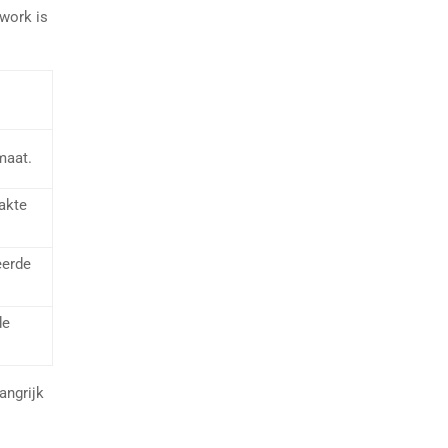
work is
maat.
akte
eerde
de
angrijk