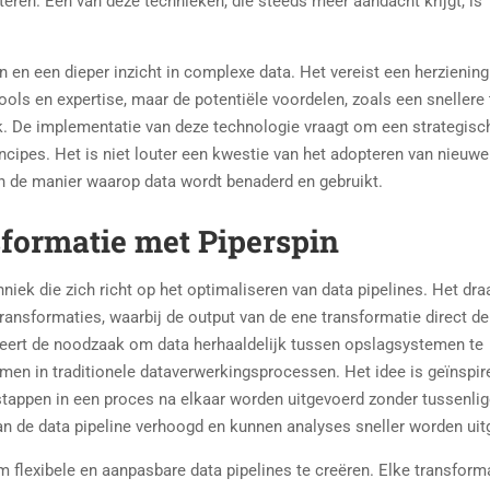
eren. Een van deze technieken, die steeds meer aandacht krijgt, is
en een dieper inzicht in complexe data. Het vereist een herziening
ols en expertise, maar de potentiële voordelen, zoals een snellere 
jk. De implementatie van deze technologie vraagt om een strategisc
cipes. Het is niet louter een kwestie van het adopteren van nieuwe
n de manier waarop data wordt benaderd en gebruikt.
formatie met Piperspin
hniek die zich richt op het optimaliseren van data pipelines. Het dra
ansformaties, waarbij de output van de ene transformatie direct de
eert de noodzaak om data herhaaldelijk tussen opslagsystemen te
rmen in traditionele dataverwerkingsprocessen. Het idee is geïnspir
e stappen in een proces na elkaar worden uitgevoerd zonder tussenli
an de data pipeline verhoogd en kunnen analyses sneller worden uit
m flexibele en aanpasbare data pipelines te creëren. Elke transform