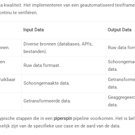
ta kwaliteit. Het implementeren van een geautomatiseerd testframe
ntinu te verifiëren.
Input Data
Output Data
Diverse bronnen (databases, API's,
nnen.
Ruw data for
bestanden).
 en
Schoongema
Ruw data formaat.
data.
ruikbaar
Getransform
Schoongemaakte data.
data.
Geaggregeer
Getransformeerde data.
data.
ypische stappen die in een
piperspin
pipeline voorkomen. Het is bel
lijk zijn van de specifieke use case en de aard van de data.