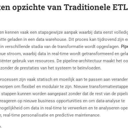
ten opzichte van Traditionele ETL
sen kennen vaak een stapsgewijze aanpak waarbij data eerst volledi
tte geladen in een data warehouse. Dit proces kan tijdrovend zijn e
 in verschillende stadia van de transformatie wordt opgeslagen.
Pip
ue stroom, waarbij data in real-time wordt getransformeerd en gela
ficiënter gebruik van resources. De pipeline-architectuur maakt het o
zonder de prestaties van het systeem te beïnvloeden.
TL-processen zijn vaak statisch en moeilijk aan te passen aan verande
tworpen om flexibel en modulair te zijn. Nieuwe transformatiestapp
stappen kunnen worden aangepast zonder dat de rest van de pipeli
 reageren op nieuwe business opportunities en om data-analyse te
mogelijkheid om data in real-time te verwerken en te analyseren ope
, real-time personalisatie en predictive maintenance.
e.