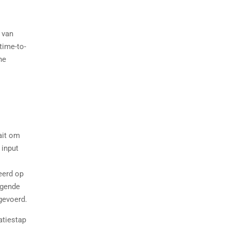
 van
time-to-
he
ait om
 input
eerd op
ggende
gevoerd.
atiestap