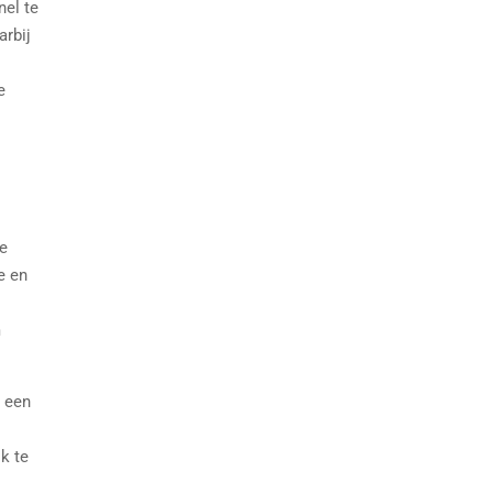
nel te
arbij
e
ne
e en
m
m een
k te