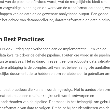
st van de pipeline beïnvloed wordt, wat de mogelijkheid biedt om s
en zorgvuldige planning en ontwerp van de transformatiestappen, wa
happen van de data en de gewenste analytische output. Een goede
p het gebied van datamodellering, datatransformatie en data pipelin
 Best Practices
zijn er ook uitdagingen verbonden aan de implementatie. Een van de
ata kwaliteit door de gehele pipeline. Fouten die vroeg in de pipeli
juiste analyses. Het is daarom essentieel om robuuste data validati
e uitdaging is de complexiteit van het beheer van grote aantallen
delijke documentatie te hebben en om versiebeheer te gebruiken o
tal best practices die kunnen worden gevolgd. Het is aanbevolen o
rmatiestap als een onafhankelijke unit wordt ontworpen en
onderhouden van de pipeline. Daarnaast is het belangrijk om gebrui
sformatie van data te volgen. Dit helpt bij het identificeren van de