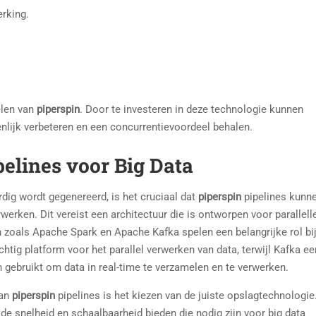
erking.
elen van
piperspin
. Door te investeren in deze technologie kunnen
nlijk verbeteren en een concurrentievoordeel behalen.
elines voor Big Data
ig wordt gegenereerd, is het cruciaal dat
piperspin
pipelines kunn
erken. Dit vereist een architectuur die is ontworpen voor parallell
 zoals Apache Spark en Apache Kafka spelen een belangrijke rol bij
chtig platform voor het parallel verwerken van data, terwijl Kafka ee
 gebruikt om data in real-time te verzamelen en te verwerken.
van
piperspin
pipelines is het kiezen van de juiste opslagtechnologie
 de snelheid en schaalbaarheid bieden die nodig zijn voor big data