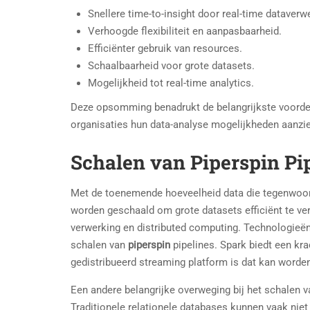
Snellere time-to-insight door real-time dataverw
Verhoogde flexibiliteit en aanpasbaarheid.
Efficiënter gebruik van resources.
Schaalbaarheid voor grote datasets.
Mogelijkheid tot real-time analytics.
Deze opsomming benadrukt de belangrijkste voord
organisaties hun data-analyse mogelijkheden aanzie
Schalen van Piperspin Pip
Met de toenemende hoeveelheid data die tegenwoord
worden geschaald om grote datasets efficiënt te verw
verwerking en distributed computing. Technologieën
schalen van
piperspin
pipelines. Spark biedt een kra
gedistribueerd streaming platform is dat kan worden
Een andere belangrijke overweging bij het schalen 
Traditionele relationele databases kunnen vaak niet