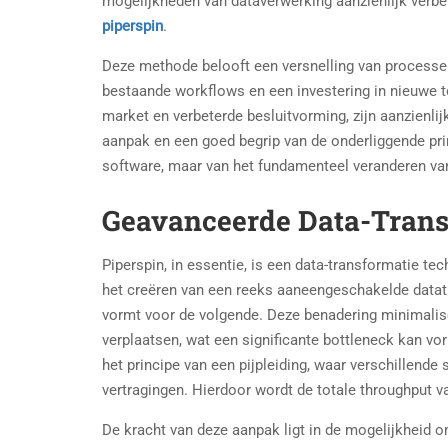
mogelijkheden van dataverwerking aanzienlijk verbet
piperspin
.
Deze methode belooft een versnelling van processen 
bestaande workflows en een investering in nieuwe to
market en verbeterde besluitvorming, zijn aanzienli
aanpak en een goed begrip van de onderliggende prin
software, maar van het fundamenteel veranderen va
Geavanceerde Data-Trans
Piperspin, in essentie, is een data-transformatie tec
het creëren van een reeks aaneengeschakelde datatr
vormt voor de volgende. Deze benadering minimalis
verplaatsen, wat een significante bottleneck kan vo
het principe van een pijpleiding, waar verschillend
vertragingen. Hierdoor wordt de totale throughput v
De kracht van deze aanpak ligt in de mogelijkheid o