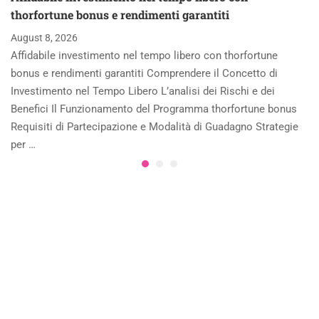
thorfortune bonus e rendimenti garantiti
August 8, 2026
Affidabile investimento nel tempo libero con thorfortune
bonus e rendimenti garantiti Comprendere il Concetto di
Investimento nel Tempo Libero L’analisi dei Rischi e dei
Benefici Il Funzionamento del Programma thorfortune bonus
Requisiti di Partecipazione e Modalità di Guadagno Strategie
per …