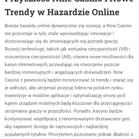
Trendy w Hazardzie Online
Branża hazardu online dynamicznie się rozwija, a Nine Casino
nie pozostaje w tyle, stale wprowadzając innowacje i
dostosowując się do zmieniających się potrzeb graczy.
Rozwój technologii, takich jak wirtualna rzeczywistość (VR) i
rozszerzona rzeczywistość (AR), otwiera nowe możliwości dla
kasyn internetowych, pozwalając na stworzenie jeszcze
bardziej immersyjnych i angażujących doświadczeń. Nine
Casino z pewnością będzie monitorować te trendy i starać się
je wdrożyć, aby utrzymać pozycję lidera na polskim rynku.
Inwestycje w mobilne aplikacje i optymalizację strony pod
kątem urządzeń mobilnych będą kluczowe dla przyciągnięcia i
utrzymania graczy w przyszłości. Ponadto, kasyno będzie
kontynuować współpracę z renomowanymi dostawcami gier,
aby zapewnić dostęp do najnowszych i najbardziej
popularnych tytułów. Priorytetem pozostanie jednak dbałość o