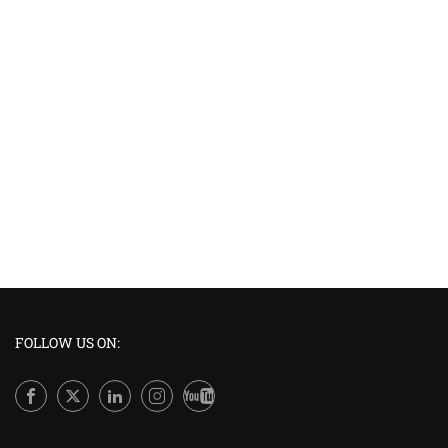
FOLLOW US ON: