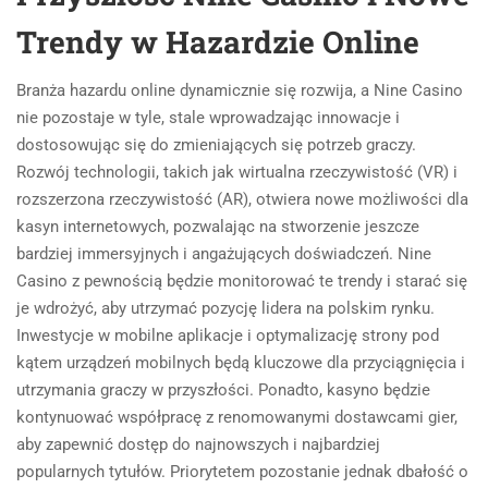
Trendy w Hazardzie Online
Branża hazardu online dynamicznie się rozwija, a Nine Casino
nie pozostaje w tyle, stale wprowadzając innowacje i
dostosowując się do zmieniających się potrzeb graczy.
Rozwój technologii, takich jak wirtualna rzeczywistość (VR) i
rozszerzona rzeczywistość (AR), otwiera nowe możliwości dla
kasyn internetowych, pozwalając na stworzenie jeszcze
bardziej immersyjnych i angażujących doświadczeń. Nine
Casino z pewnością będzie monitorować te trendy i starać się
je wdrożyć, aby utrzymać pozycję lidera na polskim rynku.
Inwestycje w mobilne aplikacje i optymalizację strony pod
kątem urządzeń mobilnych będą kluczowe dla przyciągnięcia i
utrzymania graczy w przyszłości. Ponadto, kasyno będzie
kontynuować współpracę z renomowanymi dostawcami gier,
aby zapewnić dostęp do najnowszych i najbardziej
popularnych tytułów. Priorytetem pozostanie jednak dbałość o