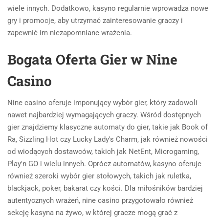
wiele innych. Dodatkowo, kasyno regularnie wprowadza nowe
gry i promocje, aby utrzymać zainteresowanie graczy i
zapewnić im niezapomniane wrażenia.
Bogata Oferta Gier w Nine
Casino
Nine casino oferuje imponujący wybór gier, który zadowoli
nawet najbardziej wymagających graczy. Wśród dostępnych
gier znajdziemy klasyczne automaty do gier, takie jak Book of
Ra, Sizzling Hot czy Lucky Lady's Charm, jak również nowości
od wiodących dostawców, takich jak NetEnt, Microgaming,
Play'n GO i wielu innych. Oprócz automatów, kasyno oferuje
również szeroki wybór gier stołowych, takich jak ruletka,
blackjack, poker, bakarat czy kości. Dla miłośników bardziej
autentycznych wrażeń, nine casino przygotowało również
sekcję kasyna na żywo, w której gracze mogą grać z