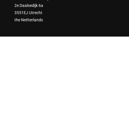
2e Daalsedijk 6a
3551EJ Utrecht
the Netherlands
ARE YOU READY TO ENGAGE?
Join thousands of sustainability practitioners and create a
more sustainable society!
GET STARTED