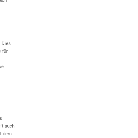
nach
. Dies
 für
ve
as
ft auch
it dem