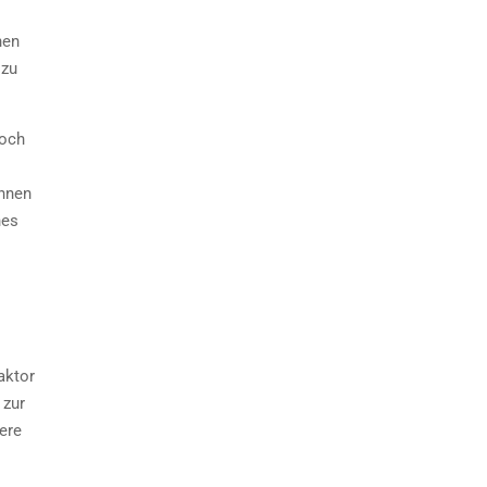
nen
 zu
doch
önnen
nes
aktor
 zur
ere