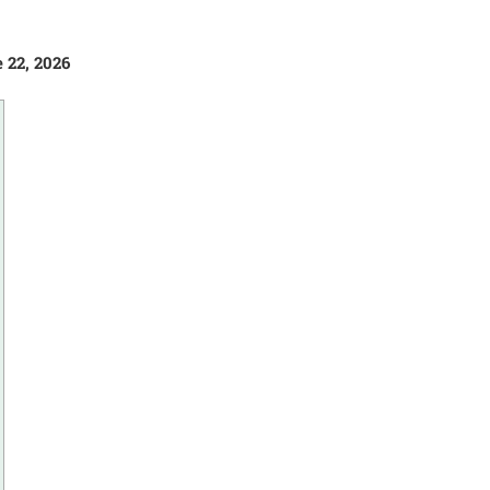
 22, 2026