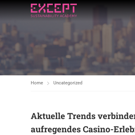
Home
Uncategorized
Aktuelle Trends verbinde
aufregendes Casino-Erleb