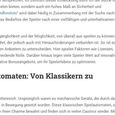
e versprechen. Im Zentrum dieser Entwicklung steht oft die Suche 
pielen bieten, sondern auch ein hohes Maß an Sicherheit und
edforslots
wird dabei häufig in Zusammenhang mit der Suche nach
s Bedürfnis der Spieler nach einer vielfältigen und unterhaltsamen
ugänglichkeit und der Möglichkeit, von überall aus spielen zu können
rt, der jedoch auch mit Herausforderungen verbunden ist. So ist es
sen Anbietern zu unterscheiden. Hier spielen Faktoren wie Lizenzen,
heidende Rolle. Darüber hinaus legen viele Spieler Wert auf innovati
tive Bonusangebote, um ihr Spielerlebnis zu optimieren.
utomaten: Von Klassikern zu
ettenreich. Ursprünglich waren es mechanische Geräte, die durch d
 in Bewegung gesetzt wurden. Diese klassischen Spielautomaten, o
e ihren Charme bewahrt und finden sich in vielen Casinos wieder. M