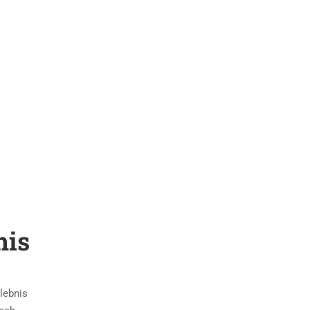
nis
lebnis