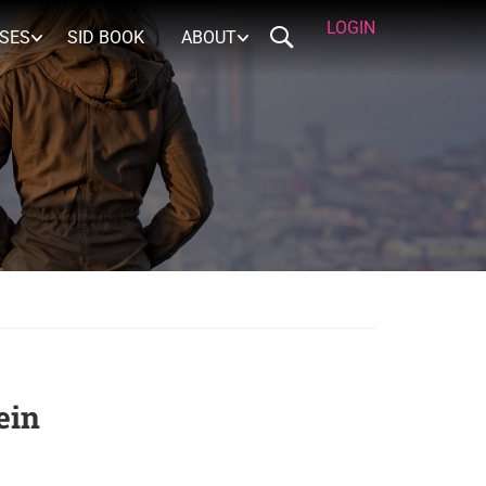
LOGIN
RSES
SID BOOK
ABOUT
ein