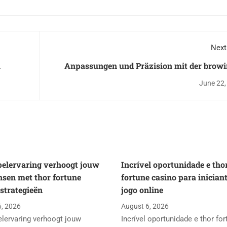
Next
Anpassungen und Präzision mit der browi
lebnis
app für individuelle Augenbrauenformung
June 22,
jetzt mö
elervaring verhoogt jouw
Incrível oportunidade e tho
sen met thor fortune
fortune casino para inician
strategieën
jogo online
6, 2026
August 6, 2026
lervaring verhoogt jouw
Incrível oportunidade e thor for