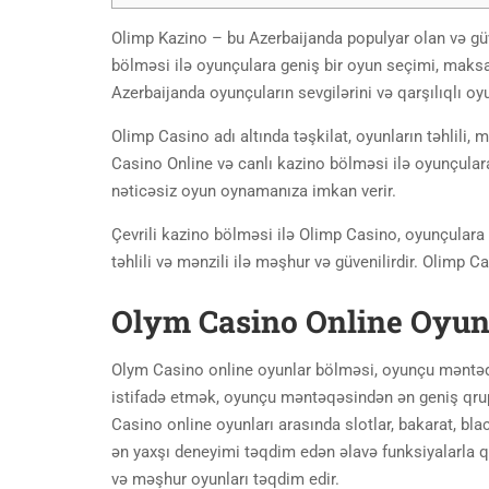
Olimp Kazino – bu Azerbaijanda populyar olan və güv
bölməsi ilə oyunçulara geniş bir oyun seçimi, maksa
Azerbaijanda oyunçuların sevgilərini və qarşılıqlı oyu
Olimp Casino adı altında təşkilat, oyunların təhlili, 
Casino Online və canlı kazino bölməsi ilə oyunçulara
nəticəsiz oyun oynamanıza imkan verir.
Çevrili kazino bölməsi ilə Olimp Casino, oyunçulara c
təhlili və mənzili ilə məşhur və güvenilirdir. Olimp C
Olym Casino Online Oyun
Olym Casino online oyunlar bölməsi, oyunçu məntəq
istifadə etmək, oyunçu məntəqəsindən ən geniş qrup 
Casino online oyunları arasında slotlar, bakarat, bl
ən yaxşı deneyimi təqdim edən əlavə funksiyalarla q
və məşhur oyunları təqdim edir.