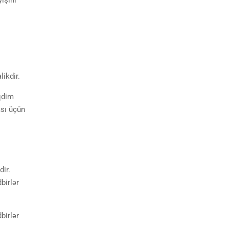
ışını
likdir.
əqdim
ası üçün
dir.
birlər
birlər