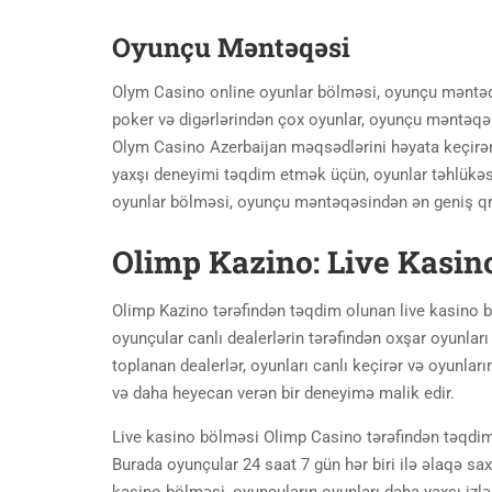
Oyunçu Məntəqəsi
Olym Casino online oyunlar bölməsi, oyunçu məntəqəs
poker və digərlərindən çox oyunlar, oyunçu məntəqəs
Olym Casino Azerbaijan məqsədlərini həyata keçirə
yaxşı deneyimi təqdim etmək üçün, oyunlar təhlükəsi
oyunlar bölməsi, oyunçu məntəqəsindən ən geniş qrup
Olimp Kazino: Live Kasin
Olimp Kazino tərəfindən təqdim olunan live kasino b
oyunçular canlı dealerlərin tərəfindən oxşar oyunlar
toplanan dealerlər, oyunları canlı keçirər və oyunları
və daha heyecan verən bir deneyimə malik edir.
Live kasino bölməsi Olimp Casino tərəfindən təqdim
Burada oyunçular 24 saat 7 gün hər biri ilə əlaqə sa