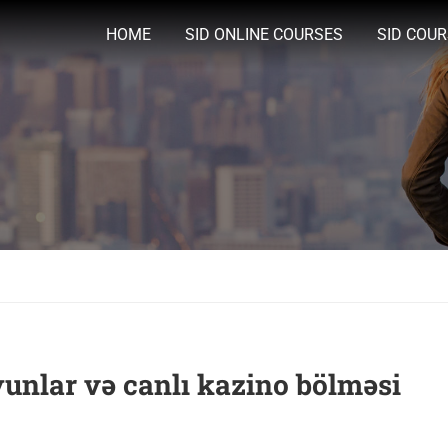
HOME
SID ONLINE COURSES
SID COU
unlar və canlı kazino bölməsi