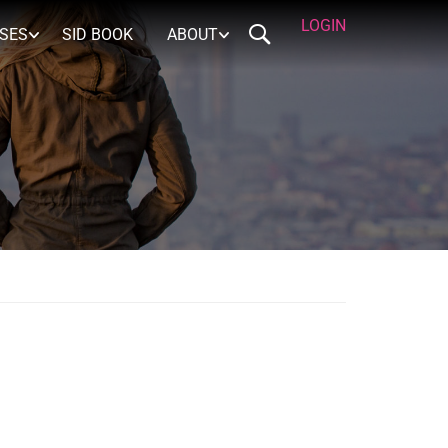
LOGIN
RSES
SID BOOK
ABOUT