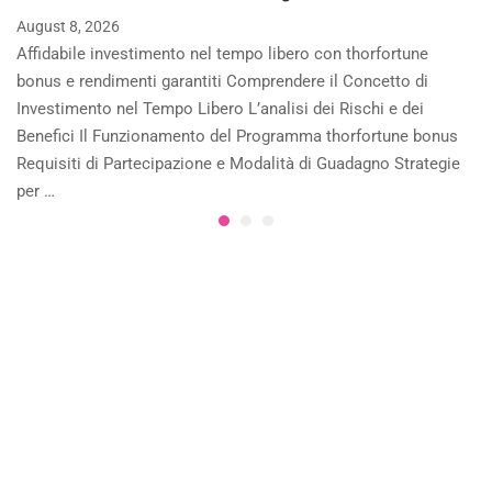
August 8, 2026
Affidabile investimento nel tempo libero con thorfortune
bonus e rendimenti garantiti Comprendere il Concetto di
Investimento nel Tempo Libero L’analisi dei Rischi e dei
Benefici Il Funzionamento del Programma thorfortune bonus
Requisiti di Partecipazione e Modalità di Guadagno Strategie
per …