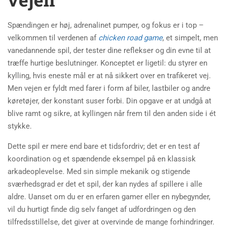
Spændingen er høj, adrenalinet pumper, og fokus er i top –
velkommen til verdenen af
chicken road game
, et simpelt, men
vanedannende spil, der tester dine reflekser og din evne til at
træffe hurtige beslutninger. Konceptet er ligetil: du styrer en
kylling, hvis eneste mål er at nå sikkert over en trafikeret vej.
Men vejen er fyldt med farer i form af biler, lastbiler og andre
køretøjer, der konstant suser forbi. Din opgave er at undgå at
blive ramt og sikre, at kyllingen når frem til den anden side i ét
stykke.
Dette spil er mere end bare et tidsfordriv; det er en test af
koordination og et spændende eksempel på en klassisk
arkadeoplevelse. Med sin simple mekanik og stigende
sværhedsgrad er det et spil, der kan nydes af spillere i alle
aldre. Uanset om du er en erfaren gamer eller en nybegynder,
vil du hurtigt finde dig selv fanget af udfordringen og den
tilfredsstillelse, det giver at overvinde de mange forhindringer.