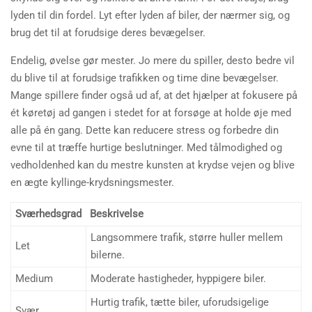
lyden til din fordel. Lyt efter lyden af biler, der nærmer sig, og
brug det til at forudsige deres bevægelser.
Endelig, øvelse gør mester. Jo mere du spiller, desto bedre vil
du blive til at forudsige trafikken og time dine bevægelser.
Mange spillere finder også ud af, at det hjælper at fokusere på
ét køretøj ad gangen i stedet for at forsøge at holde øje med
alle på én gang. Dette kan reducere stress og forbedre din
evne til at træffe hurtige beslutninger. Med tålmodighed og
vedholdenhed kan du mestre kunsten at krydse vejen og blive
en ægte kyllinge-krydsningsmester.
Sværhedsgrad
Beskrivelse
Langsommere trafik, større huller mellem
Let
bilerne.
Medium
Moderate hastigheder, hyppigere biler.
Hurtig trafik, tætte biler, uforudsigelige
Svær