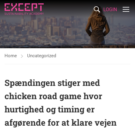
LOGIN
Home
Uncategorized
Spændingen stiger med
chicken road game hvor
hurtighed og timing er
afgørende for at klare vejen