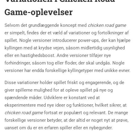
Game-oplevelser
Selvom det grundlæggende koncept med
chicken road game
er simpelt, findes der et væld af variationer og fortolkninger af
spillet. Nogle versioner introducerer power-ups, der kan hjælpe
kyllingen med at krydse vejen, såsom midlertidig usynlighed
eller en hastighedsboost. Andre versioner tilføjer nye
forhindringer, såsom tog eller floder, der skal undgås. Nogle
versioner har endda forskellige kyllingetyper med unikke evner.
Disse variationer holder spillet friskt og engagerende, og de
giver spillerne mulighed for at opleve spillet på nye og
spændende måder. Udviklere er konstant ved at
eksperimentere med nye ideer og funktioner, hvilket sikrer, at
chicken road game
fortsat er populært og relevant. De mange
forskellige versioner betyder, at der altid er noget nyt at prøve,
uanset om du er en erfaren spiller eller en nybegynder.