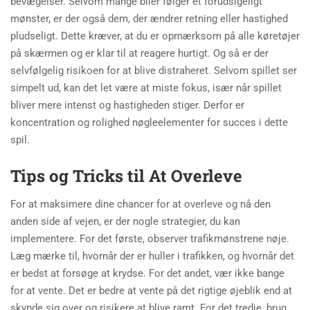
bevægelser. Selvom mange biler følger et forudsigeligt
mønster, er der også dem, der ændrer retning eller hastighed
pludseligt. Dette kræver, at du er opmærksom på alle køretøjer
på skærmen og er klar til at reagere hurtigt. Og så er der
selvfølgelig risikoen for at blive distraheret. Selvom spillet ser
simpelt ud, kan det let være at miste fokus, især når spillet
bliver mere intenst og hastigheden stiger. Derfor er
koncentration og rolighed nøgleelementer for succes i dette
spil.
Tips og Tricks til At Overleve
For at maksimere dine chancer for at overleve og nå den
anden side af vejen, er der nogle strategier, du kan
implementere. For det første, observer trafikmønstrene nøje.
Læg mærke til, hvornår der er huller i trafikken, og hvornår det
er bedst at forsøge at krydse. For det andet, vær ikke bange
for at vente. Det er bedre at vente på det rigtige øjeblik end at
skynde sig over og risikere at blive ramt. For det tredje, brug