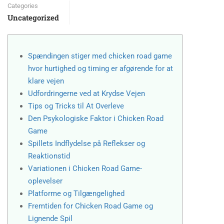
Categories
Uncategorized
Spændingen stiger med chicken road game
hvor hurtighed og timing er afgørende for at
klare vejen
Udfordringerne ved at Krydse Vejen
Tips og Tricks til At Overleve
Den Psykologiske Faktor i Chicken Road
Game
Spillets Indflydelse på Reflekser og
Reaktionstid
Variationen i Chicken Road Game-
oplevelser
Platforme og Tilgængelighed
Fremtiden for Chicken Road Game og
Lignende Spil