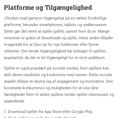
Platforme og Tilgængelighed
Chicken road game
er tilgængeligt på en række forskellige
platforme, herunder smartphones, tablets og webbrowsere.
Dette gør det nemt at spille spillet, uanset hvor du er. Mange
versioner er gratis at downloade og spille, mens andre tilbyder
in-app-køb for at låse op for nye funktioner eller fjerne
reklamer. Den brede tilgængelighed har bidraget til spillets
popularitet, da det er let tilgængeligt for et stort publikum.
Spillet er også populært på sociale medier, hvor spillere kan
dele deres resultater og konkurrere med venner. Dette sociale
aspekt tilføjer et ekstra lag af engagement og motivation. Den
konstante konkurrence og muligheden for at vise dine
færdigheder frem til andre spillere holder spillet interessant og
spændende.
Download spillet fra App Store eller Google Play.